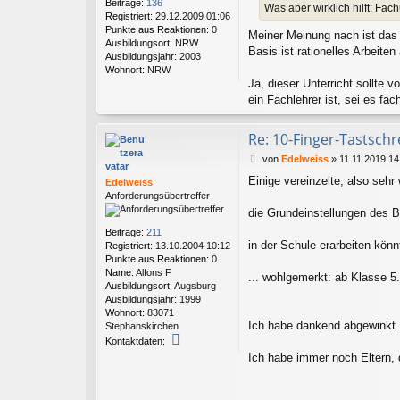
Beiträge:
136
Was aber wirklich hilft: Fa
a
e
Registriert:
29.12.2009 01:06
g
n
Punkte aus Reaktionen:
0
Meiner Meinung nach ist das 
v
Ausbildungsort:
NRW
Basis ist rationelles Arbeite
o
Ausbildungsjahr:
2003
n
Wohnort:
NRW
E
Ja, dieser Unterricht sollte
d
ein Fachlehrer ist, sei es fa
e
l
w
Re: 10-Finger-Tastschr
e
B
von
Edelweiss
»
11.11.2019 14
i
e
s
Einige vereinzelte, also sehr
Edelweiss
i
s
Anforderungsübertreffer
t
r
die Grundeinstellungen des 
a
Beiträge:
211
g
in der Schule erarbeiten könn
Registriert:
13.10.2004 10:12
Punkte aus Reaktionen:
0
Name:
Alfons F
... wohlgemerkt: ab Klasse 5.
Ausbildungsort:
Augsburg
Ausbildungsjahr:
1999
Wohnort:
83071
Ich habe dankend abgewinkt.
Stephanskirchen
K
Kontaktdaten:
o
Ich habe immer noch Eltern, 
n
t
a