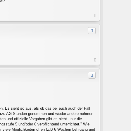
er?
N
a
c
h
o
b
e
n
N
a
c
h
o
b
e
n
n. Es sieht so aus, als ob das bei euch auch der Fall
 hierzu AG-Stunden genommen und wieder andere nehmen
 und offizielle Vorgaben gibt es nicht - nur die
sstufe 5 und/oder 6 verpflichtend unterrichtet." Wie
ehr viele Möglichkeiten offen (z.B 6 Wochen Lehrgang und