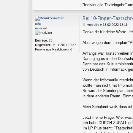
"Individuelle-Texteingabe" um
Re: 10-Finger-Tastschr
elfe
B
von
elfe
»
13.02.2022 18:11
motiviert
e
Danke dir für deine Worte. Ich
i
t
Beiträge:
23
r
Aber wegen dem Lehrplan-"Plat
Registriert:
06.11.2011 19:37
a
Punkte aus Reaktionen:
0
g
Anfangs war Tastschreiben in
Dann ging es in den Deutschu
Dann hat das Kultusministeri
von Deutsch in Informatik g
Wenn der Informatikunterrich
wollte man nicht mit Informat
So wird der Stundenplan aber 
in dem anderen Raum. Einmal 
Mein Schulamt weiß dass ich a
Jetzt meine Frage: Wie, was,
Ich habe DURCH ZUFALL erfahr
Im LP Plus steht: "Tastschrei