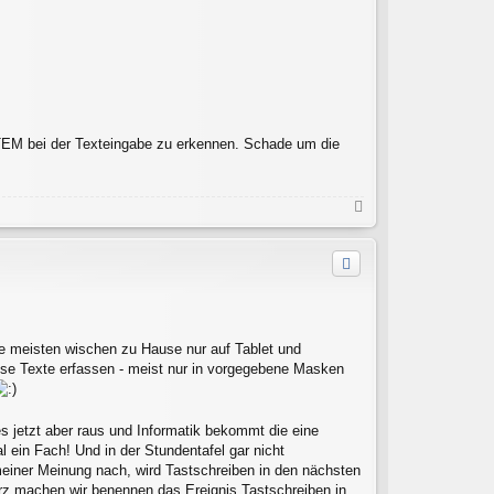
YSTEM bei der Texteingabe zu erkennen. Schade um die
N
a
c
h
o
b
e
n
ie meisten wischen zu Hause nur auf Tablet und
ise Texte erfassen - meist nur in vorgegebene Masken
s jetzt aber raus und Informatik bekommt die eine
l ein Fach! Und in der Stundentafel gar nicht
meiner Meinung nach, wird Tastschreiben in den nächsten
rz machen wir benennen das Ereignis Tastschreiben in