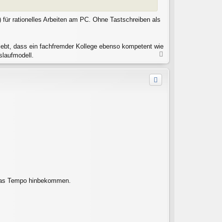
 für rationelles Arbeiten am PC. Ohne Tastschreiben als
rlebt, dass ein fachfremder Kollege ebenso kompetent wie
N
slaufmodell.
a
c
h
o
b
e
n
h das Tempo hinbekommen.