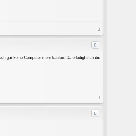
N
a
c
h
o
b
 auch gar keine Computer mehr kaufen. Da erledigt sich die
e
n
N
a
c
h
o
b
e
n