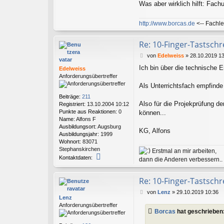
Was aber wirklich hilft: Fac
n
t
a
http://www.borcas.de
<-- Fachle
k
t
Re: 10-Finger-Tastschr
d
a
B
von
Edelweiss
»
28.10.2019 1
t
e
e
Ich bin über die technische En
Edelweiss
i
n
Anforderungsübertreffer
t
v
r
Als Unterrichtsfach empfind
o
a
n
Beiträge:
211
g
B
Also für die Projekprüfung 
Registriert:
13.10.2004 10:12
o
Punkte aus Reaktionen:
0
können...
r
Name:
Alfons F
c
Ausbildungsort:
Augsburg
KG, Alfons
a
Ausbildungsjahr:
1999
s
Wohnort:
83071
Stephanskirchen
Erstmal an mir arbeiten,
K
Kontaktdaten:
dann die Anderen verbessern..
o
n
t
Re: 10-Finger-Tastschr
a
B
von
Lenz
»
29.10.2019 10:36
k
Lenz
e
t
Anforderungsübertreffer
i
d
Borcas
hat geschrieben
t
a
r
t