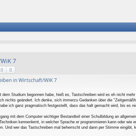
/WiK 7
Suche
Erweiterte Suche
eiben in Wirtschaft/WiK 7
it dem Studium begonnen habe, hieß es, Tastschreiben wird es eh nicht mehr
sich nichts geändert. Ich denke, sich immerzu Gedanken über die "Zeitgemäß
habe ich ganz pragmatisch festgestellt, dass das halt gemacht wird, bis es n
gang mit dem Computer wichtiger Bestandteil einer Schulbildung an allgemein
 Techniken kennenlernt, in welcher Sprache er programmieren kann oder wie er T
n. Und wer das Tastschreiben mal beherrscht und dann per Stimme eingibt, k