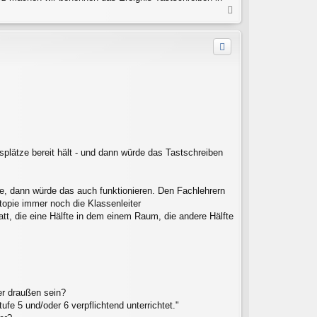
N
a
c
h
o
b
e
n
plätze bereit hält - und dann würde das Tastschreiben
e, dann würde das auch funktionieren. Den Fachlehrern
Utopie immer noch die Klassenleiter
att, die eine Hälfte in dem einem Raum, die andere Hälfte
er draußen sein?
fe 5 und/oder 6 verpflichtend unterrichtet."