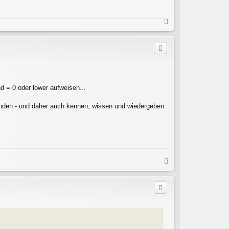
N
a
c
h
o
b
e
n
 = 0 oder lower aufweisen...
enden - und daher auch kennen, wissen und wiedergeben
N
a
c
h
o
b
e
n