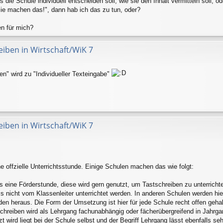
die Schule individuell entscheiden soll, wie sie den Inhalt vermitteln soll, od
ie machen das!", dann hab ich das zu tun, oder?
en für mich?
eiben in Wirtschaft/WiK 7
en" wird zu "Individueller Texteingabe"
eiben in Wirtschaft/WiK 7
ne offzielle Unterrichtsstunde. Einige Schulen machen das wie folgt:
s eine Förderstunde, diese wird gern genutzt, um Tastschreiben zu unterrichte
s nicht vom Klassenleiter unterrichtet werden. In anderen Schulen werden
 heraus. Die Form der Umsetzung ist hier für jede Schule recht offen gehalten
reiben wird als Lehrgang fachunabhängig oder fächerübergreifend in Jahrgang
 wird liegt bei der Schule selbst und der Begriff Lehrgang lässt ebenfalls s