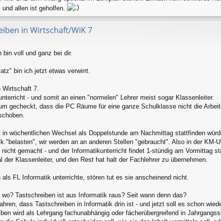
 und allen ist geholfen.
eiben in Wirtschaft/WiK 7
 bin voll und ganz bei dir.
z" bin ich jetzt etwas verwirrt.
 Wirtschaft 7.
nterricht - und somit an einen "normelen" Lehrer meist sogar Klassenleiter.
um gecheckt, dass die PC Räume für eine ganze Schulklasse nicht die Arbeits
eschoben.
t in wöchentlichen Wechsel als Doppelstunde am Nachmittag stattfinden würd
ik "belasten", wir werden an an anderen Stellen "gebraucht". Also in der KM-
nicht gemacht - und der Informatikunterricht findet 1-stündig am Vormittag st
der Klassenleiter, und den Rest hat halt der Fachlehrer zu übernehmen.
ls FL Informatik unterrichte, stören tut es sie anscheinend nicht.
 wo? Tastschreiben ist aus Informatik raus? Seit wann denn das?
en, dass Tastschreiben in Informatik drin ist - und jetzt soll es schon wied
ben wird als Lehrgang fachunabhängig oder fächerübergreifend in Jahrgangsstu