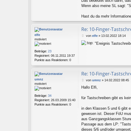
Das bedeutet doch dann, dass 
Wenn also meine SL sagt: "S
Hast du da mehr Information
Re: 10-Finger-Tastschr
elfe
B
von
elfe
»
13.02.2022 18:14
motiviert
e
"Ereignis Tastschreib
i
t
Beiträge:
23
r
Registriert:
06.11.2011 19:37
a
Punkte aus Reaktionen:
0
g
Re: 10-Finger-Tastschr
umnz
B
von
umnz
»
14.02.2022 08:45
motiviert
e
Hallo Elfi,
i
t
Beiträge:
34
r
für Tastschreiben gibt es kei
Registriert:
26.03.2009 15:40
a
Punkte aus Reaktionen:
0
g
in den Klassen 5 und 6 gibt e
gewesen ist. Dieser FöU mus
aus Ganzgangsklassen Stunden
Passage aus dem LP: "Tastsch
dieses 5/6 und/oder umgesetzt