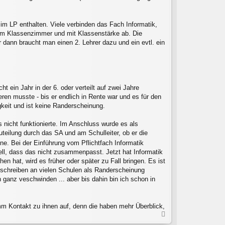
 im LP enthalten. Viele verbinden das Fach Informatik,
h im Klassenzimmer und mit Klassenstärke ab. Die
dann braucht man einen 2. Lehrer dazu und ein evtl. ein
 ein Jahr in der 6. oder verteilt auf zwei Jahre
ren musste - bis er endlich in Rente war und es für den
eit und ist keine Randerscheinung.
nicht funktionierte. Im Anschluss wurde es als
teilung durch das SA und am Schulleiter, ob er die
ine. Bei der Einführung vom Pflichtfach Informatik
ell, dass das nicht zusammenpasst. Jetzt hat Informatik
 hat, wird es früher oder später zu Fall bringen. Es ist
stschreiben an vielen Schulen als Randerscheinung
 ganz veschwinden ... aber bis dahin bin ich schon in
mm Kontakt zu ihnen auf, denn die haben mehr Überblick,
N
a