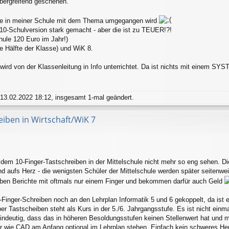
bergreifend geschehen.
wie in meiner Schule mit dem Thema umgegangen wird
p-10-Schulversion stark gemacht - aber die ist zu TEUER!?!
hule 120 Euro im Jahr!)
ie Hälfte der Klasse) und WiK 8.
 wird von der Klassenleitung in Info unterrichtet. Da ist nichts mit einem S
3.02.2022 18:12, insgesamt 1-mal geändert.
eiben in Wirtschaft/WiK 7
 dem 10-Finger-Tastschreiben in der Mittelschule nicht mehr so eng sehen. D
 aufs Herz - die wenigsten Schüler der Mittelschule werden später seitenwe
eiben Berichte mit oftmals nur einem Finger und bekommen darfür auch Geld
Finger-Schreiben noch an den Lehrplan Informatik 5 und 6 gekoppelt, da ist e
er Tastscheiben steht als Kurs in der 5./6. Jahrgangsstufe. Es ist nicht einma
indeutig, dass das in höheren Besoldungsstufen keinen Stellenwert hat und 
er wie CAD am Anfang optional im Lehrplan stehen. Einfach kein schweres He