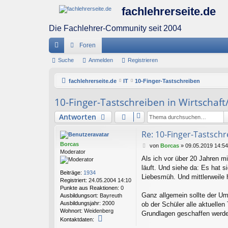
fachlehrerseite.de
Die Fachlehrer-Community seit 2004
Foren
ch
Suche
Anmelden
Registrieren
ne
fachlehrerseite.de
IT
10-Finger-Tastschreiben
llz
10-Finger-Tastschreiben in Wirtschaft
ug
Antworten
riff
Re: 10-Finger-Tastschr
Borcas
B
von
Borcas
»
09.05.2019 14:54
Moderator
e
Als ich vor über 20 Jahren m
i
läuft. Und siehe da: Es hat 
t
Beiträge:
1934
r
Liebesmüh. Und mittlerweile 
Registriert:
24.05.2004 14:10
a
Punkte aus Reaktionen:
0
g
Ganz allgemein sollte der Um
Ausbildungsort:
Bayreuth
Ausbildungsjahr:
2000
ob der Schüler alle aktuellen
Wohnort:
Weidenberg
Grundlagen geschaffen werde
K
Kontaktdaten:
o