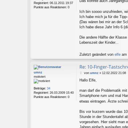
r
Das könnte auch Jahrgangsü
Registriert:
06.11.2011 19:37
a
Punkte aus Reaktionen:
0
g
Ich bin soooo unzufrieden, 
Ich habe mich ja für die Tip
(Das wären bei mir an der Sc
Ich habe diese Jahr Info 6 (d
Die andere Hälfte der Klasse
Lebenszeit der Kinder...
Zuletzt geändert von
elfe
am 1
Re: 10-Finger-Tastschr
umnz
B
von
umnz
»
12.02.2022 21:08
motiviert
e
Hallo Elfe,
i
t
Beiträge:
34
r
man darf die Problematik mit
Registriert:
26.03.2009 15:40
a
Smartphone rum und mal Hand
Punkte aus Reaktionen:
0
g
etwas eintragen. Ärzte schr
Bis vor kurzem wurde das 10-
Stunde in der Stundentafel ab
vorgesehen. Hier sieht man e
Jahren einfach auslaufen od