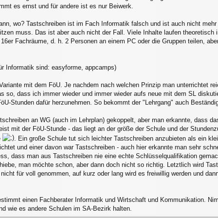
nimmt es ernst und für andere ist es nur Beiwerk.
ann, wo? Tastschreiben ist im Fach Informatik falsch und ist auch nicht mehr
en muss. Das ist aber auch nicht der Fall. Viele Inhalte laufen theoretisc
16er Fachräume, d. h. 2 Personen an einem PC oder die Gruppen teilen, aber 
ür Informatik sind: easyforme, appcamps)
ariante mit dem FöU. Je nachdem nach welchen Prinzip man unterrichtet reicht
as so, dass ich immer wieder und immer wieder aufs neue mit dem SL diskutie
FöU-Stunden dafür herzunehmen. So bekommt der "Lehrgang" auch Beständigk
tschreiben an WG (auch im Lehrplan) gekoppelt, aber man erkannte, dass das 
eist mit der FöU-Stunde - das liegt an der größe der Schule und der Stundenzu
e
. Ein große Schule tut sich leichter Tastschreiben anzubieten als ein kle
ichtet und einer davon war Tastschreiben - auch hier erkannte man sehr schn
ss, dass man aus Tastschreiben nie eine echte Schlüsselqualifikation gemachen
chiebe, man möchte schon, aber dann doch nicht so richtig. Letztlich wird Ta
icht für voll genommen, auf kurz oder lang wird es freiwillig werden und dann
bestimmt einen Fachberater Informatik und Wirtschaft und Kommunikation. Ni
und wie es andere Schulen im SA-Bezirk halten.