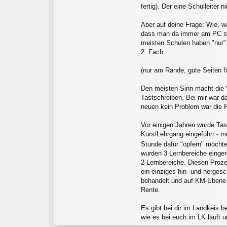
fertig). Der eine Schulleiter 
Aber auf deine Frage: Wie, w
dass man da immer am PC sitz
meisten Schulen haben "nur" 
2. Fach.
(nur am Rande, gute Seiten f
Den meisten Sinn macht die V
Tastschreiben. Bei mir war d
neuen kein Problem war die 
Vor einigen Jahren wurde Tas
Kurs/Lehrgang eingeführt - m
Stunde dafür "opfern" möcht
wurden 3 Lernbereiche einger
2 Lernbereiche. Diesen Proze
ein einziges hin- und herges
behandelt und auf KM-Ebene n
Rente.
Es gibt bei dir im Landkeis 
wie es bei euch im LK läuft 