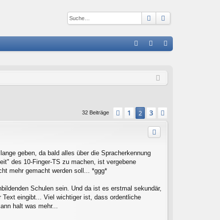
Suche
Erweiterte Suc
S
FA
n
eg
Q
m
ist
el
rie
de
re
1
3
Vorherige
2
Nächste
32 Beiträge
n
n
 lange geben, da bald alles über die Spracherkennung
heit" des 10-Finger-TS zu machen, ist vergebene
icht mehr gemacht werden soll... *ggg*
bildenden Schulen sein. Und da ist es erstmal sekundär,
ext eingibt... Viel wichtiger ist, dass ordentliche
ann halt was mehr...