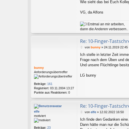
Wie sieht das bei Euch Kolle
k
t
d
VG, da Alfons
a
t
e
Erstmal an mir arbeiten,
n
dann die Anderen verbessern..
v
o
Re: 10-Finger-Tastschr
n
E
B
von
bunny
»
24.11.2019 22:45
d
e
e
Ich stelle in letzter Zeit im
i
l
Frage nach dem Üben und de
t
w
r
Und unsere Flüchtlinge besi
e
bunny
a
i
Anforderungsübertreffer
g
LG bunny
s
s
Beiträge:
161
Registriert:
03.11.2004 13:27
Punkte aus Reaktionen:
0
Re: 10-Finger-Tastschr
elfe
B
von
elfe
»
12.02.2022 16:50
motiviert
e
Ich finde den Gedanken eine
i
Dann hätte man nur die Schül
t
Beiträge:
23