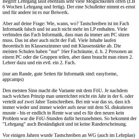
Begriff Lehrgang lässt ebenfalls sehr viele Möglichkeiten offen (z.B
6 Wochen Lehrgang und fertig). Der eine Schulleiter nimmt es ernst
und für andere ist es nur Beiwerk.
Aber auf deine Frage: Wie, wann, wo? Tastschreiben ist im Fach
Informatik falsch und ist auch nicht mehr im LP enthalten. Viele
verbinden das Fach Informatik, dass man da immer am PC sitzen
muss. Das ist aber auch nicht der Fall. Viele Inhalte laufen
theoretisch im Klassenzimmer und mit Klassenstärke ab. Die
meisten Schulen haben "nur" 16er Fachräume, d. h. 2 Personen an
einem PC oder die Gruppen teilen, aber dann braucht man einen 2.
Lehrer dazu und ein evtl. ein 2. Fach.
(nur am Rande, gute Seiten für Informatik sind: easyforme,
appcamps)
Den meisten Sinn macht die Variante mit dem FöU. Je nachdem
nach welchen Prinzip man unterrichtet reicht ein Jahr in der 6. oder
verteilt auf zwei Jahre Tastschreiben. Bei mir war das so, dass ich
immer wieder und immer wieder aufs neue mit dem SL diskutieren
musste - bis er endlich in Rente war und es für den neuen kein
Problem war die FöU-Stunden dafür herzunehmen. So bekommt der
"Lehrgang" auch Beständigkeit und ist keine Randerscheinung.
Vor einigen Jahren wurde Tastschreiben an WG (auch im Lehrplan)