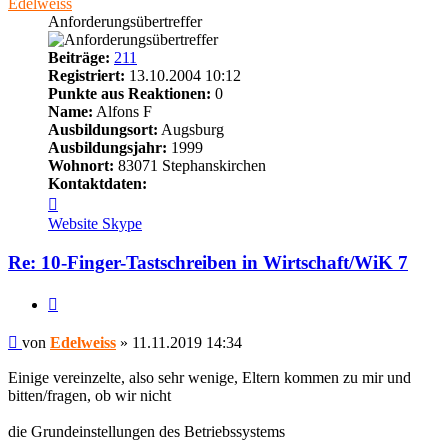
Edelweiss
Anforderungsübertreffer
Beiträge:
211
Registriert:
13.10.2004 10:12
Punkte aus Reaktionen:
0
Name:
Alfons F
Ausbildungsort:
Augsburg
Ausbildungsjahr:
1999
Wohnort:
83071 Stephanskirchen
Kontaktdaten:
Kontaktdaten
von
Website
Skype
Edelweiss
Re: 10-Finger-Tastschreiben in Wirtschaft/WiK 7
Zitieren
Beitrag
von
Edelweiss
»
11.11.2019 14:34
Einige vereinzelte, also sehr wenige, Eltern kommen zu mir und
bitten/fragen, ob wir nicht
die Grundeinstellungen des Betriebssystems