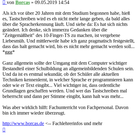
Beitrag
von
Borcas
»
09.05.2019 14:54
Als ich vor über 20 Jahren mit dem Studium begonnen habe, hieß
es, Tastschreiben wird es eh nicht mehr lange geben, da bald alles
über die Spracherkennung läuft. Und siehe da: Es hat sich nichts
geändert. Ich denke, sich immerzu Gedanken über die
"Zeitgemäßheit" des 10-Finger-TS zu machen, ist vergebene
Liebesmüh. Und mittlerweile habe ich ganz pragmatisch festgestellt,
dass das halt gemacht wird, bis es nicht mehr gemacht werden soll...
*ggg*
Ganz allgemein sollte der Umgang mit dem Computer wichtiger
Bestandteil einer Schulbildung an allgemeinbildenden Schulen sein.
Und da ist es erstmal sekundär, ob der Schüler alle aktuellen
Techniken kennenlernt, in welcher Sprache er programmieren kann
oder wie er Text eingibt... Viel wichtiger ist, dass ordentliche
Grundlagen geschaffen werden. Und wer das Tastschreiben mal
beherrscht und dann per Stimme eingibt, kann halt was mehr...
Was aber wirklich hilft: Fachunterricht von Fachpersonal. Davon
bin ich immer wieder überzeugt.
http://www.borcas.de
<-- Fachlehrerinfos und mehr
Nach
oben