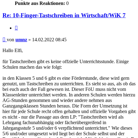
Punkte aus Reaktionen:
0
Re: 10-Finger-Tastschreiben in Wirtschaft/WiK 7
Zitieren
Beitrag
von
umnz
»
14.02.2022 08:45
Hallo Elfi,
für Tastschreiben gibt es keine offzielle Unterrichtsstunde. Einige
Schulen machen das wie folgt:
in den Klassen 5 und 6 gibt es eine Förderstunde, diese wird gern
genutzt, um Tastschreiben zu unterrichten. Es sieht so aus, als ob das
bei euch auch der Fall gewesen ist. Dieser FöU muss nicht vom
Klassenleiter unterrichtet werden. In anderen Schulen werden hierzu
AG-Stunden genommen und wieder andere nehmen aus
Ganzgangsklassen Stunden heraus. Die Form der Umsetzung ist
hier für jede Schule recht offen gehalten und offizielle Vorgaben gibt
es nicht - nur die Passage aus dem LP: "Tastschreiben wird als
Lehrgang fachunabhängig oder fächerübergreifend in
Jahrgangsstufe 5 und/oder 6 verpflichtend unterrichtet." Wie dieses
5/6 und/oder umgesetzt wird liegt bei der Schule selbst und der