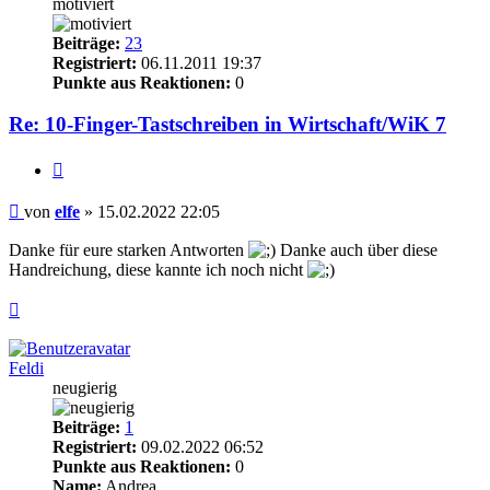
motiviert
Beiträge:
23
Registriert:
06.11.2011 19:37
Punkte aus Reaktionen:
0
Re: 10-Finger-Tastschreiben in Wirtschaft/WiK 7
Zitieren
Beitrag
von
elfe
»
15.02.2022 22:05
Danke für eure starken Antworten
Danke auch über diese
Handreichung, diese kannte ich noch nicht
Nach
oben
Feldi
neugierig
Beiträge:
1
Registriert:
09.02.2022 06:52
Punkte aus Reaktionen:
0
Name:
Andrea