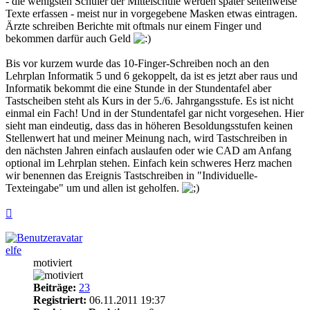
- die wenigsten Schüler der Mittelschule werden später seitenweise
Texte erfassen - meist nur in vorgegebene Masken etwas eintragen.
Ärzte schreiben Berichte mit oftmals nur einem Finger und
bekommen darfür auch Geld
Bis vor kurzem wurde das 10-Finger-Schreiben noch an den
Lehrplan Informatik 5 und 6 gekoppelt, da ist es jetzt aber raus und
Informatik bekommt die eine Stunde in der Stundentafel aber
Tastscheiben steht als Kurs in der 5./6. Jahrgangsstufe. Es ist nicht
einmal ein Fach! Und in der Stundentafel gar nicht vorgesehen. Hier
sieht man eindeutig, dass das in höheren Besoldungsstufen keinen
Stellenwert hat und meiner Meinung nach, wird Tastschreiben in
den nächsten Jahren einfach auslaufen oder wie CAD am Anfang
optional im Lehrplan stehen. Einfach kein schweres Herz machen
wir benennen das Ereignis Tastschreiben in "Individuelle-
Texteingabe" um und allen ist geholfen.
Nach
oben
elfe
motiviert
Beiträge:
23
Registriert:
06.11.2011 19:37