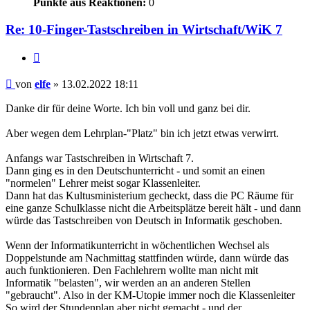
Punkte aus Reaktionen:
0
Re: 10-Finger-Tastschreiben in Wirtschaft/WiK 7
Zitieren
Beitrag
von
elfe
»
13.02.2022 18:11
Danke dir für deine Worte. Ich bin voll und ganz bei dir.
Aber wegen dem Lehrplan-"Platz" bin ich jetzt etwas verwirrt.
Anfangs war Tastschreiben in Wirtschaft 7.
Dann ging es in den Deutschunterricht - und somit an einen
"normelen" Lehrer meist sogar Klassenleiter.
Dann hat das Kultusministerium gecheckt, dass die PC Räume für
eine ganze Schulklasse nicht die Arbeitsplätze bereit hält - und dann
würde das Tastschreiben von Deutsch in Informatik geschoben.
Wenn der Informatikunterricht in wöchentlichen Wechsel als
Doppelstunde am Nachmittag stattfinden würde, dann würde das
auch funktionieren. Den Fachlehrern wollte man nicht mit
Informatik "belasten", wir werden an an anderen Stellen
"gebraucht". Also in der KM-Utopie immer noch die Klassenleiter
So wird der Stundenplan aber nicht gemacht - und der