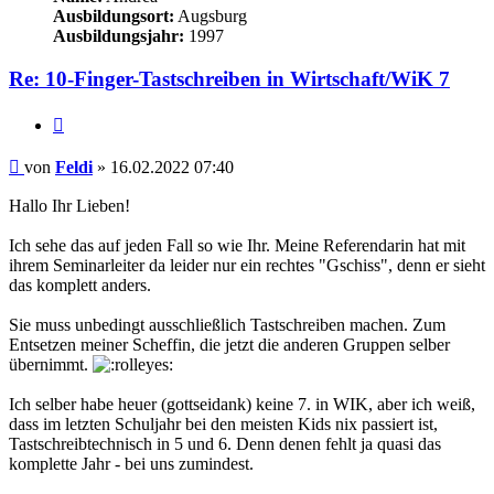
Ausbildungsort:
Augsburg
Ausbildungsjahr:
1997
Re: 10-Finger-Tastschreiben in Wirtschaft/WiK 7
Zitieren
Beitrag
von
Feldi
»
16.02.2022 07:40
Hallo Ihr Lieben!
Ich sehe das auf jeden Fall so wie Ihr. Meine Referendarin hat mit
ihrem Seminarleiter da leider nur ein rechtes "Gschiss", denn er sieht
das komplett anders.
Sie muss unbedingt ausschließlich Tastschreiben machen. Zum
Entsetzen meiner Scheffin, die jetzt die anderen Gruppen selber
übernimmt.
Ich selber habe heuer (gottseidank) keine 7. in WIK, aber ich weiß,
dass im letzten Schuljahr bei den meisten Kids nix passiert ist,
Tastschreibtechnisch in 5 und 6. Denn denen fehlt ja quasi das
komplette Jahr - bei uns zumindest.