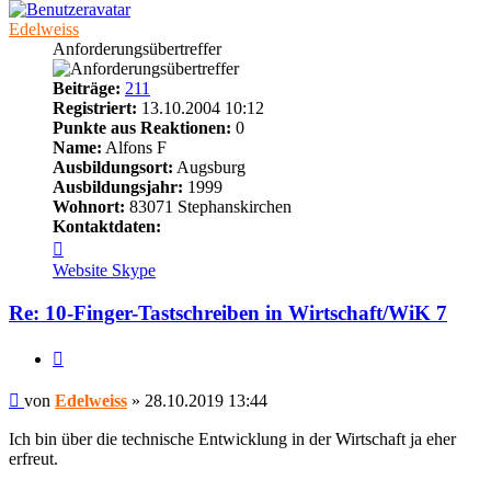
Edelweiss
Anforderungsübertreffer
Beiträge:
211
Registriert:
13.10.2004 10:12
Punkte aus Reaktionen:
0
Name:
Alfons F
Ausbildungsort:
Augsburg
Ausbildungsjahr:
1999
Wohnort:
83071 Stephanskirchen
Kontaktdaten:
Kontaktdaten
von
Website
Skype
Edelweiss
Re: 10-Finger-Tastschreiben in Wirtschaft/WiK 7
Zitieren
Beitrag
von
Edelweiss
»
28.10.2019 13:44
Ich bin über die technische Entwicklung in der Wirtschaft ja eher
erfreut.