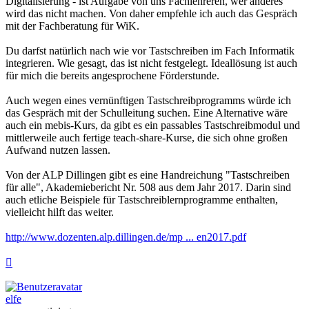
Digitalisierung - ist Aufgabe von uns Fachlehreren, wer anderes
wird das nicht machen. Von daher empfehle ich auch das Gespräch
mit der Fachberatung für WiK.
Du darfst natürlich nach wie vor Tastschreiben im Fach Informatik
integrieren. Wie gesagt, das ist nicht festgelegt. Ideallösung ist auch
für mich die bereits angesprochene Förderstunde.
Auch wegen eines vernünftigen Tastschreibprogramms würde ich
das Gespräch mit der Schulleitung suchen. Eine Alternative wäre
auch ein mebis-Kurs, da gibt es ein passables Tastschreibmodul und
mittlerweile auch fertige teach-share-Kurse, die sich ohne großen
Aufwand nutzen lassen.
Von der ALP Dillingen gibt es eine Handreichung "Tastschreiben
für alle", Akademiebericht Nr. 508 aus dem Jahr 2017. Darin sind
auch etliche Beispiele für Tastschreiblernprogramme enthalten,
vielleicht hilft das weiter.
http://www.dozenten.alp.dillingen.de/mp ... en2017.pdf
Nach
oben
elfe