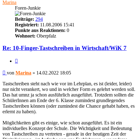
Marina
Foren-Junkie
Beiträge:
294
Registriert:
11.08.2006 15:41
Punkte aus Reaktionen:
0
Wohnort:
Oberpfalz
Re: 10-Finger-Tastschreiben in Wirtschaft/WiK 7
Zitieren
Beitrag
von
Marina
»
14.02.2022 18:05
Tastschreiben steht nach wie vor im Lehrplan, es ist (leider, leider)
nur nicht verankert, wo und in welcher Form es gelehrt werden soll.
Das hat umnz ja schon ausführlich ausgeführt. Trotzdem sollten die
SchülerInnen am Ende der 6. Klasse zumindest grundlegendes
Tastschreiben können (oder zumindest die Chance gehabt haben, es
erlernt zu haben).
Möglichkeiten gibt es einige, wie schon ausgeführt. Es ist ein
individuelles Konzept der Schule. Die Wichtigkeit und Bedeutung
von Tastschreiben zu vertreten - gerade in der heutigen Zeit der