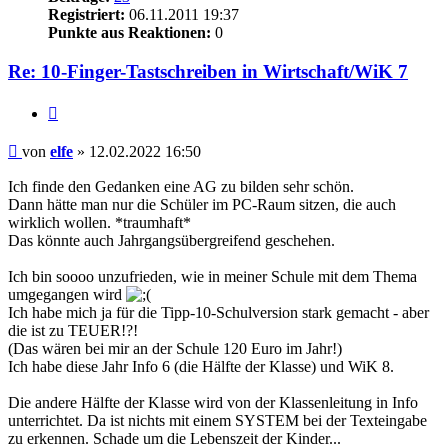
Registriert:
06.11.2011 19:37
Punkte aus Reaktionen:
0
Re: 10-Finger-Tastschreiben in Wirtschaft/WiK 7
Zitieren
Beitrag
von
elfe
»
12.02.2022 16:50
Ich finde den Gedanken eine AG zu bilden sehr schön.
Dann hätte man nur die Schüler im PC-Raum sitzen, die auch
wirklich wollen. *traumhaft*
Das könnte auch Jahrgangsübergreifend geschehen.
Ich bin soooo unzufrieden, wie in meiner Schule mit dem Thema
umgegangen wird
Ich habe mich ja für die Tipp-10-Schulversion stark gemacht - aber
die ist zu TEUER!?!
(Das wären bei mir an der Schule 120 Euro im Jahr!)
Ich habe diese Jahr Info 6 (die Hälfte der Klasse) und WiK 8.
Die andere Hälfte der Klasse wird von der Klassenleitung in Info
unterrichtet. Da ist nichts mit einem SYSTEM bei der Texteingabe
zu erkennen. Schade um die Lebenszeit der Kinder...