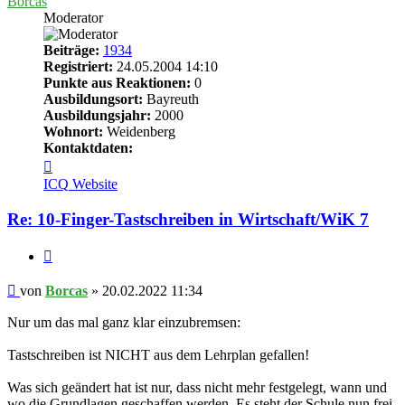
Borcas
Moderator
Beiträge:
1934
Registriert:
24.05.2004 14:10
Punkte aus Reaktionen:
0
Ausbildungsort:
Bayreuth
Ausbildungsjahr:
2000
Wohnort:
Weidenberg
Kontaktdaten:
Kontaktdaten
von
ICQ
Website
Borcas
Re: 10-Finger-Tastschreiben in Wirtschaft/WiK 7
Zitieren
Beitrag
von
Borcas
»
20.02.2022 11:34
Nur um das mal ganz klar einzubremsen:
Tastschreiben ist NICHT aus dem Lehrplan gefallen!
Was sich geändert hat ist nur, dass nicht mehr festgelegt, wann und
wo die Grundlagen geschaffen werden. Es steht der Schule nun frei,