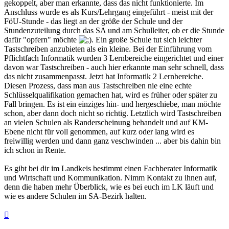
gekoppelt, aber man erkannte, dass das nicht funktionierte. Im
Anschluss wurde es als Kurs/Lehrgang eingeführt - meist mit der
FöU-Stunde - das liegt an der größe der Schule und der
Stundenzuteilung durch das SA und am Schulleiter, ob er die Stunde
dafür "opfern" möchte
. Ein große Schule tut sich leichter
Tastschreiben anzubieten als ein kleine. Bei der Einführung vom
Pflichtfach Informatik wurden 3 Lernbereiche eingerichtet und einer
davon war Tastschreiben - auch hier erkannte man sehr schnell, dass
das nicht zusammenpasst. Jetzt hat Informatik 2 Lernbereiche.
Diesen Prozess, dass man aus Tastschreiben nie eine echte
Schlüsselqualifikation gemachen hat, wird es früher oder später zu
Fall bringen. Es ist ein einziges hin- und hergeschiebe, man möchte
schon, aber dann doch nicht so richtig. Letztlich wird Tastschreiben
an vielen Schulen als Randerscheinung behandelt und auf KM-
Ebene nicht für voll genommen, auf kurz oder lang wird es
freiwillig werden und dann ganz veschwinden ... aber bis dahin bin
ich schon in Rente.
Es gibt bei dir im Landkeis bestimmt einen Fachberater Informatik
und Wirtschaft und Kommunikation. Nimm Kontakt zu ihnen auf,
denn die haben mehr Überblick, wie es bei euch im LK läuft und
wie es andere Schulen im SA-Bezirk halten.
Nach
oben