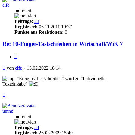
elfe
motiviert
Beiträge:
23
Registriert:
06.11.2011 19:37
Punkte aus Reaktionen:
0
Re: 10-Finger-Tastschreiben in Wirtschaft/WiK 7
Zitieren
Beitrag
von
elfe
»
13.02.2022 18:14
"Ereignis Tastschreiben" wird zu "Individueller
Texteingabe"
Nach
oben
umnz
motiviert
Beiträge:
34
Registriert:
26.03.2009 15:40