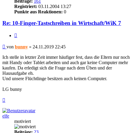
Beiträge:
161
Registriert:
03.11.2004 13:27
Punkte aus Reaktionen:
0
Re: 10-Finger-Tastschreiben in Wirtschaft/WiK 7
Zitieren
Beitrag
von
bunny
»
24.11.2019 22:45
Ich stelle in letzter Zeit immer häufiger fest, dass die Eltern nur noch
mit Handy oder Tablet arbeiten und auch gar keine Computer mehr
kaufen. Da erledigt sich die Frage nach dem Üben und der
Hausaufgabe eh.
Und unsere Flüchtlinge besitzen auch keinen Computer.
LG bunny
Nach
oben
elfe
motiviert
Beiträge:
23