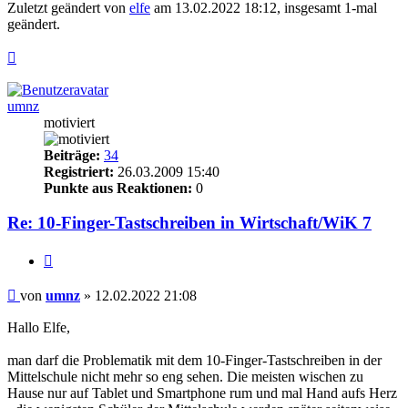
Zuletzt geändert von
elfe
am 13.02.2022 18:12, insgesamt 1-mal
geändert.
Nach
oben
umnz
motiviert
Beiträge:
34
Registriert:
26.03.2009 15:40
Punkte aus Reaktionen:
0
Re: 10-Finger-Tastschreiben in Wirtschaft/WiK 7
Zitieren
Beitrag
von
umnz
»
12.02.2022 21:08
Hallo Elfe,
man darf die Problematik mit dem 10-Finger-Tastschreiben in der
Mittelschule nicht mehr so eng sehen. Die meisten wischen zu
Hause nur auf Tablet und Smartphone rum und mal Hand aufs Herz