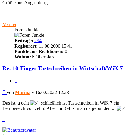
Grüßle aus Augschburg
Nach
oben
Marina
Foren-Junkie
Beiträge:
294
Registriert:
11.08.2006 15:41
Punkte aus Reaktionen:
0
Wohnort:
Oberpfalz
Re: 10-Finger-Tastschreiben in Wirtschaft/WiK 7
Zitieren
Beitrag
von
Marina
»
16.02.2022 12:23
Das ist ja echt
, schließlich ist Tastschreiben in WiK 7 ein
Lernbereich von zehn! Aber im Ref ist man da gebunden ...
Nach
oben