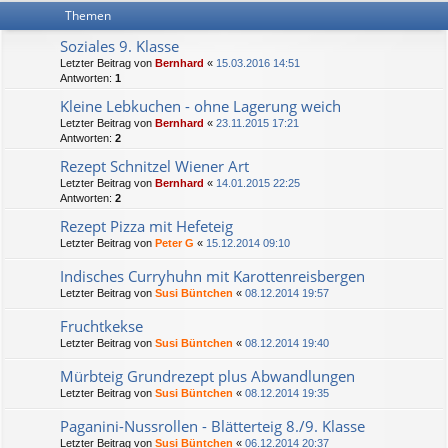
Themen
Soziales 9. Klasse
Letzter Beitrag von
Bernhard
«
15.03.2016 14:51
Antworten:
1
Kleine Lebkuchen - ohne Lagerung weich
Letzter Beitrag von
Bernhard
«
23.11.2015 17:21
Antworten:
2
Rezept Schnitzel Wiener Art
Letzter Beitrag von
Bernhard
«
14.01.2015 22:25
Antworten:
2
Rezept Pizza mit Hefeteig
Letzter Beitrag von
Peter G
«
15.12.2014 09:10
Indisches Curryhuhn mit Karottenreisbergen
Letzter Beitrag von
Susi Büntchen
«
08.12.2014 19:57
Fruchtkekse
Letzter Beitrag von
Susi Büntchen
«
08.12.2014 19:40
Mürbteig Grundrezept plus Abwandlungen
Letzter Beitrag von
Susi Büntchen
«
08.12.2014 19:35
Paganini-Nussrollen - Blätterteig 8./9. Klasse
Letzter Beitrag von
Susi Büntchen
«
06.12.2014 20:37