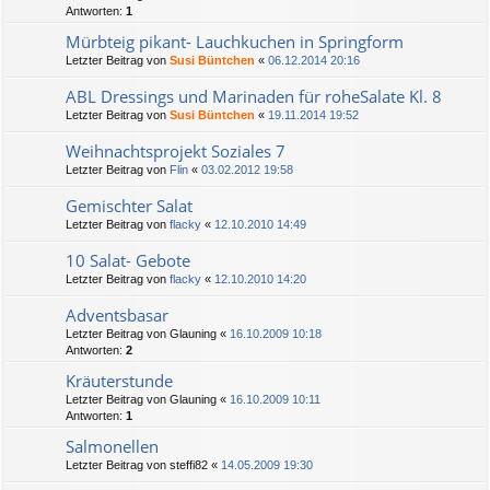
Antworten:
1
Mürbteig pikant- Lauchkuchen in Springform
Letzter Beitrag von
Susi Büntchen
«
06.12.2014 20:16
ABL Dressings und Marinaden für roheSalate Kl. 8
Letzter Beitrag von
Susi Büntchen
«
19.11.2014 19:52
Weihnachtsprojekt Soziales 7
Letzter Beitrag von
Flin
«
03.02.2012 19:58
Gemischter Salat
Letzter Beitrag von
flacky
«
12.10.2010 14:49
10 Salat- Gebote
Letzter Beitrag von
flacky
«
12.10.2010 14:20
Adventsbasar
Letzter Beitrag von
Glauning
«
16.10.2009 10:18
Antworten:
2
Kräuterstunde
Letzter Beitrag von
Glauning
«
16.10.2009 10:11
Antworten:
1
Salmonellen
Letzter Beitrag von
steffi82
«
14.05.2009 19:30