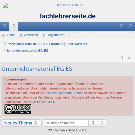
fachlehrerseite.de
ch
Suche
or
Anmelden
Registrieren
n
eg
ne
fachlehrerseite.de
en
ES
Ernährung und Soziales
m
ist
Unterrichtsmaterial EG ES
llz
el
rie
S
ug
de
re
u
Unterrichtsmaterial EG ES
c
riff
n
n
h
Forumsregeln
In dieser Tauschbörse können nur angemeldete Benutzer tauschen.
e
Bitte sortiert euer Unterrichtsmaterial in die fachspezifischen Foren.
Die Inhalte sind unter einer
Creative Commons-Lizenz
lizenziert soweit nicht anders
angegeben. Durch die Veröffentlichung hier im Forum stellt der Autor das Material
unter diese Lizenz!
ALLE REGELN
Suche
Erweiterte Suc
Neues Thema
22 Themen • Seite
1
von
1