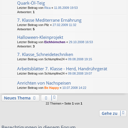
Quark-Öl-Teig
Letzter Beitrag von
Rica
«
11.05.2009 19:53
Antworten:
1
7. Klasse Mediterrane Ernährung
Letzter Beitrag von
Pilz
«
27.02.2009 11:32
Antworten:
5
Halloween-Kleinprojekt
Letzter Beitrag von
Eichhörnchen
«
29.10.2008 16:53
Antworten:
3
7. Klasse_Schneidetechniken
Letzter Beitrag von
Schlumpfine24
«
09.08.2008 19:15
Arbeitsblätter 7. Klasse - Herd, Handrührgerät
Letzter Beitrag von
Schlumpfine24
«
09.08.2008 19:07
Anrichten von Nachspeisen
Letzter Beitrag von
Be Happy
«
10.07.2008 14:22
Neues Thema
22 Themen • Seite
1
von
1
Gehe zu
Berechtigungen in diesem Forum