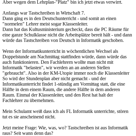
Aber wegen dem Lehrplan-"Platz" bin ich jetzt etwas verwirrt.
Anfangs war Tastschreiben in Wirtschaft 7.
Dann ging es in den Deutschunterricht - und somit an einen
"normelen" Lehrer meist sogar Klassenleiter.
Dann hat das Kultusministerium gecheckt, dass die PC Räume für
eine ganze Schulklasse nicht die Arbeitsplätze bereit hält - und dann
würde das Tastschreiben von Deutsch in Informatik geschoben.
Wenn der Informatikunterricht in wöchentlichen Wechsel als
Doppelstunde am Nachmittag stattfinden würde, dann würde das
auch funktionieren. Den Fachlehrern wollte man nicht mit
Informatik "belasten", wir werden an an anderen Stellen
"gebraucht". Also in der KM-Utopie immer noch die Klassenleiter
So wird der Stundenplan aber nicht gemacht - und der
Informatikunterricht findet 1-stündig am Vormittag statt, die eine
Hälfte in dem einem Raum, die andere Hälfte in dem anderen
Raum. Einmal der Klassenleiter, und den Rest hat halt der
Fachlehrer zu übernehmen.
Mein Schulamt weiß dass ich als FL Informatik unterrichte, stören
tut es sie anscheinend nicht.
Jetzt meine Frage: Wie, was, wo? Tastschreiben ist aus Informatik
raus? Seit wann denn das?