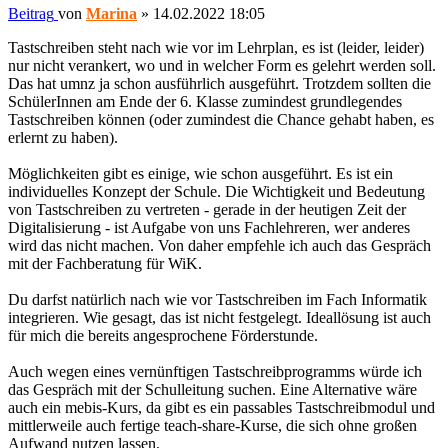
Beitrag
von
Marina
»
14.02.2022 18:05
Tastschreiben steht nach wie vor im Lehrplan, es ist (leider, leider)
nur nicht verankert, wo und in welcher Form es gelehrt werden soll.
Das hat umnz ja schon ausführlich ausgeführt. Trotzdem sollten die
SchülerInnen am Ende der 6. Klasse zumindest grundlegendes
Tastschreiben können (oder zumindest die Chance gehabt haben, es
erlernt zu haben).
Möglichkeiten gibt es einige, wie schon ausgeführt. Es ist ein
individuelles Konzept der Schule. Die Wichtigkeit und Bedeutung
von Tastschreiben zu vertreten - gerade in der heutigen Zeit der
Digitalisierung - ist Aufgabe von uns Fachlehreren, wer anderes
wird das nicht machen. Von daher empfehle ich auch das Gespräch
mit der Fachberatung für WiK.
Du darfst natürlich nach wie vor Tastschreiben im Fach Informatik
integrieren. Wie gesagt, das ist nicht festgelegt. Ideallösung ist auch
für mich die bereits angesprochene Förderstunde.
Auch wegen eines vernünftigen Tastschreibprogramms würde ich
das Gespräch mit der Schulleitung suchen. Eine Alternative wäre
auch ein mebis-Kurs, da gibt es ein passables Tastschreibmodul und
mittlerweile auch fertige teach-share-Kurse, die sich ohne großen
Aufwand nutzen lassen.