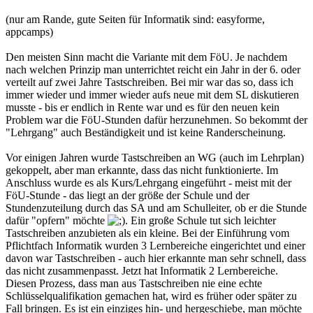
(nur am Rande, gute Seiten für Informatik sind: easyforme,
appcamps)
Den meisten Sinn macht die Variante mit dem FöU. Je nachdem
nach welchen Prinzip man unterrichtet reicht ein Jahr in der 6. oder
verteilt auf zwei Jahre Tastschreiben. Bei mir war das so, dass ich
immer wieder und immer wieder aufs neue mit dem SL diskutieren
musste - bis er endlich in Rente war und es für den neuen kein
Problem war die FöU-Stunden dafür herzunehmen. So bekommt der
"Lehrgang" auch Beständigkeit und ist keine Randerscheinung.
Vor einigen Jahren wurde Tastschreiben an WG (auch im Lehrplan)
gekoppelt, aber man erkannte, dass das nicht funktionierte. Im
Anschluss wurde es als Kurs/Lehrgang eingeführt - meist mit der
FöU-Stunde - das liegt an der größe der Schule und der
Stundenzuteilung durch das SA und am Schulleiter, ob er die Stunde
dafür "opfern" möchte
. Ein große Schule tut sich leichter
Tastschreiben anzubieten als ein kleine. Bei der Einführung vom
Pflichtfach Informatik wurden 3 Lernbereiche eingerichtet und einer
davon war Tastschreiben - auch hier erkannte man sehr schnell, dass
das nicht zusammenpasst. Jetzt hat Informatik 2 Lernbereiche.
Diesen Prozess, dass man aus Tastschreiben nie eine echte
Schlüsselqualifikation gemachen hat, wird es früher oder später zu
Fall bringen. Es ist ein einziges hin- und hergeschiebe, man möchte