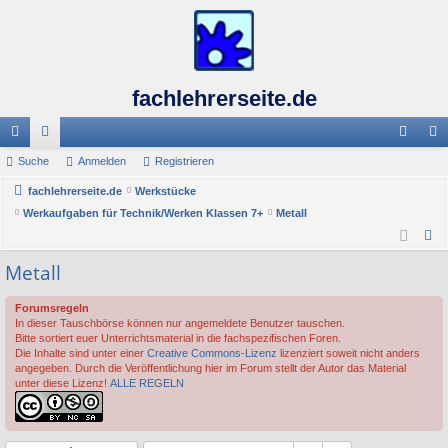
fachlehrerseite.de
ch
Suche
or
Anmelden
Registrieren
n
eg
ne
fachlehrerseite.de
en
Werkstücke
m
ist
Werkaufgaben für Technik/Werken Klassen 7+
Metall
llz
el
rie
S
ug
de
re
u
Metall
c
riff
n
n
h
Forumsregeln
In dieser Tauschbörse können nur angemeldete Benutzer tauschen.
e
Bitte sortiert euer Unterrichtsmaterial in die fachspezifischen Foren.
Die Inhalte sind unter einer
Creative Commons-Lizenz
lizenziert soweit nicht anders
angegeben. Durch die Veröffentlichung hier im Forum stellt der Autor das Material
unter diese Lizenz!
ALLE REGELN