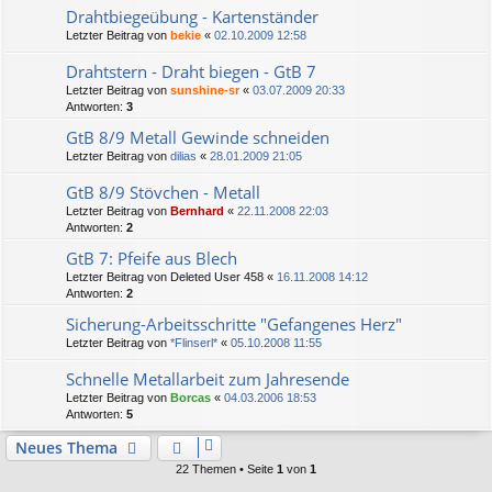
Drahtbiegeübung - Kartenständer
Letzter Beitrag von
bekie
«
02.10.2009 12:58
Drahtstern - Draht biegen - GtB 7
Letzter Beitrag von
sunshine-sr
«
03.07.2009 20:33
Antworten:
3
GtB 8/9 Metall Gewinde schneiden
Letzter Beitrag von
dilias
«
28.01.2009 21:05
GtB 8/9 Stövchen - Metall
Letzter Beitrag von
Bernhard
«
22.11.2008 22:03
Antworten:
2
GtB 7: Pfeife aus Blech
Letzter Beitrag von
Deleted User 458
«
16.11.2008 14:12
Antworten:
2
Sicherung-Arbeitsschritte "Gefangenes Herz"
Letzter Beitrag von
*Flinserl*
«
05.10.2008 11:55
Schnelle Metallarbeit zum Jahresende
Letzter Beitrag von
Borcas
«
04.03.2006 18:53
Antworten:
5
Neues Thema
22 Themen • Seite
1
von
1