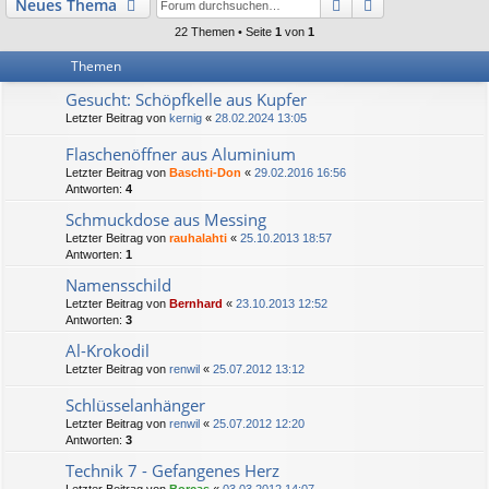
Suche
Erweiterte Suc
Neues Thema
22 Themen • Seite
1
von
1
Themen
Gesucht: Schöpfkelle aus Kupfer
Letzter Beitrag von
kernig
«
28.02.2024 13:05
Flaschenöffner aus Aluminium
Letzter Beitrag von
Baschti-Don
«
29.02.2016 16:56
Antworten:
4
Schmuckdose aus Messing
Letzter Beitrag von
rauhalahti
«
25.10.2013 18:57
Antworten:
1
Namensschild
Letzter Beitrag von
Bernhard
«
23.10.2013 12:52
Antworten:
3
Al-Krokodil
Letzter Beitrag von
renwil
«
25.07.2012 13:12
Schlüsselanhänger
Letzter Beitrag von
renwil
«
25.07.2012 12:20
Antworten:
3
Technik 7 - Gefangenes Herz