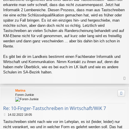
erkannte man sehr schnell, dass das nicht zusammenpasst. Jetzt hat
Informatik 2 Lernbereiche. Diesen Prozess, dass man aus Tastschreiben
nie eine echte Schlüsselqualifikation gemachen hat, wird es früher oder
später zu Fall bringen. Es ist ein einziges hin- und hergeschiebe, man
möchte schon, aber dann doch nicht so richtig. Letztlich wird
Tastschreiben an vielen Schulen als Randerscheinung behandelt und auf
KM-Ebene nicht für voll genommen, auf kurz oder lang wird es freiwillig
werden und dann ganz veschwinden ... aber bis dahin bin ich schon in
Rente.
Es gibt bei dir im Landkeis bestimmt einen Fachberater Informatik und
Wirtschaft und Kommunikation. Nimm Kontakt zu ihnen auf, denn die
haben mehr Überblick, wie es bei euch im LK läuft und wie es andere
Schulen im SA-Bezirk halten.
a
c
Marina
h
Foren-Junkie
o
b
e
Re: 10-Finger-Tastschreiben in Wirtschaft/WiK 7
n
B
14.02.2022 18:05
e
Tastschreiben steht nach wie vor im Lehrplan, es ist (leider, leider) nur
i
nicht verankert, wo und in welcher Form es gelehrt werden soll. Das hat
t