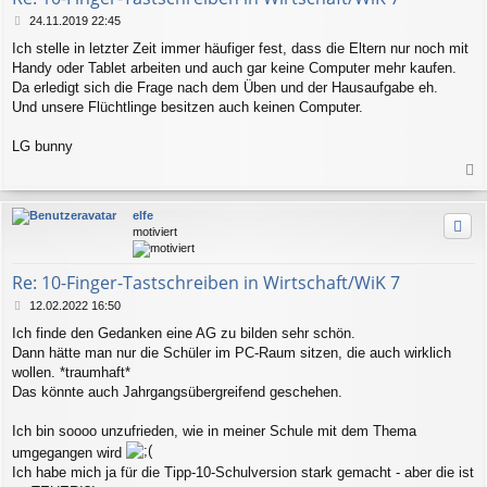
n
B
24.11.2019 22:45
e
Ich stelle in letzter Zeit immer häufiger fest, dass die Eltern nur noch mit
i
Handy oder Tablet arbeiten und auch gar keine Computer mehr kaufen.
t
r
Da erledigt sich die Frage nach dem Üben und der Hausaufgabe eh.
a
Und unsere Flüchtlinge besitzen auch keinen Computer.
g
LG bunny
a
c
elfe
h
motiviert
o
b
e
Re: 10-Finger-Tastschreiben in Wirtschaft/WiK 7
n
B
12.02.2022 16:50
e
Ich finde den Gedanken eine AG zu bilden sehr schön.
i
Dann hätte man nur die Schüler im PC-Raum sitzen, die auch wirklich
t
r
wollen. *traumhaft*
a
Das könnte auch Jahrgangsübergreifend geschehen.
g
Ich bin soooo unzufrieden, wie in meiner Schule mit dem Thema
umgegangen wird
Ich habe mich ja für die Tipp-10-Schulversion stark gemacht - aber die ist