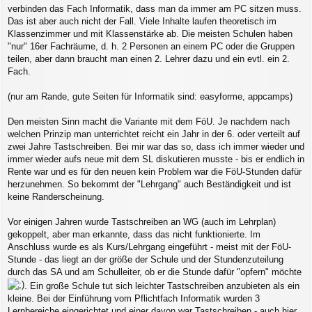
verbinden das Fach Informatik, dass man da immer am PC sitzen muss.
Das ist aber auch nicht der Fall. Viele Inhalte laufen theoretisch im
Klassenzimmer und mit Klassenstärke ab. Die meisten Schulen haben
"nur" 16er Fachräume, d. h. 2 Personen an einem PC oder die Gruppen
teilen, aber dann braucht man einen 2. Lehrer dazu und ein evtl. ein 2.
Fach.
(nur am Rande, gute Seiten für Informatik sind: easyforme, appcamps)
Den meisten Sinn macht die Variante mit dem FöU. Je nachdem nach
welchen Prinzip man unterrichtet reicht ein Jahr in der 6. oder verteilt auf
zwei Jahre Tastschreiben. Bei mir war das so, dass ich immer wieder und
immer wieder aufs neue mit dem SL diskutieren musste - bis er endlich in
Rente war und es für den neuen kein Problem war die FöU-Stunden dafür
herzunehmen. So bekommt der "Lehrgang" auch Beständigkeit und ist
keine Randerscheinung.
Vor einigen Jahren wurde Tastschreiben an WG (auch im Lehrplan)
gekoppelt, aber man erkannte, dass das nicht funktionierte. Im
Anschluss wurde es als Kurs/Lehrgang eingeführt - meist mit der FöU-
Stunde - das liegt an der größe der Schule und der Stundenzuteilung
durch das SA und am Schulleiter, ob er die Stunde dafür "opfern" möchte
. Ein große Schule tut sich leichter Tastschreiben anzubieten als ein
kleine. Bei der Einführung vom Pflichtfach Informatik wurden 3
Lernbereiche eingerichtet und einer davon war Tastschreiben - auch hier