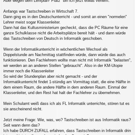
Aber wegen dem Lehrplan-"Platz" bin ich jetzt etwas verwirrt.
a
g
Anfangs war Tastschreiben in Wirtschaft 7.
Dann ging es in den Deutschunterricht - und somit an einen "normelen"
Lehrer meist sogar Klassenleiter.
Dann hat das Kultusministerium gecheckt, dass die PC Räume für eine
ganze Schulklasse nicht die Arbeitsplätze bereit hält - und dann würde
das Tastschreiben von Deutsch in Informatik geschoben.
Wenn der Informatikunterricht in wöchentlichen Wechsel als
Doppelstunde am Nachmittag stattfinden würde, dann würde das auch
funktionieren. Den Fachlehrern wollte man nicht mit Informatik "belasten",
wir werden an an anderen Stellen "gebraucht". Also in der KM-Utopie
immer noch die Klassenleiter
So wird der Stundenplan aber nicht gemacht - und der
Informatikunterricht findet 1-stündig am Vormittag statt, die eine Hälfte in
dem einem Raum, die andere Hälfte in dem anderen Raum. Einmal der
Klassenleiter, und den Rest hat halt der Fachlehrer zu übernehmen.
Mein Schulamt weiß dass ich als FL Informatik unterrichte, stören tut es
sie anscheinend nicht.
Jetzt meine Frage: Wie, was, wo? Tastschreiben ist aus Informatik raus?
Seit wann denn das?
Ich habe DURCH ZUFALL erfahren, dass Tastschreiben in Informatik drin