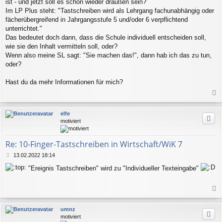
ist - und jetzt soll es schon wieder draußen sein?
Im LP Plus steht: "Tastschreiben wird als Lehrgang fachunabhängig oder
fächerübergreifend in Jahrgangsstufe 5 und/oder 6 verpflichtend
unterrichtet."
Das bedeutet doch dann, dass die Schule individuell entscheiden soll,
wie sie den Inhalt vermitteln soll, oder?
Wenn also meine SL sagt: "Sie machen das!", dann hab ich das zu tun,
oder?
Hast du da mehr Informationen für mich?
a
c
elfe
h
motiviert
o
b
e
Re: 10-Finger-Tastschreiben in Wirtschaft/WiK 7
n
B
13.02.2022 18:14
e
"Ereignis Tastschreiben" wird zu "Individueller Texteingabe"
i
t
r
a
a
g
c
umnz
h
motiviert
o