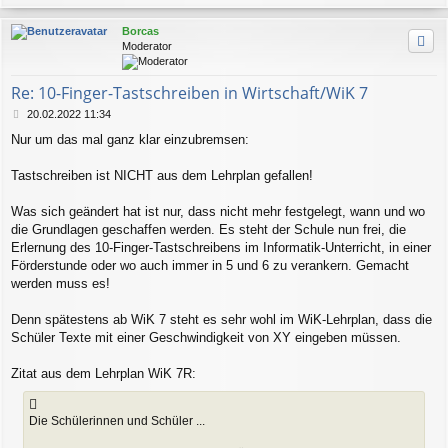
a
g
c
Borcas
h
Moderator
o
b
e
Re: 10-Finger-Tastschreiben in Wirtschaft/WiK 7
n
B
20.02.2022 11:34
e
Nur um das mal ganz klar einzubremsen:
i
t
r
Tastschreiben ist NICHT aus dem Lehrplan gefallen!
a
g
Was sich geändert hat ist nur, dass nicht mehr festgelegt, wann und wo
die Grundlagen geschaffen werden. Es steht der Schule nun frei, die
Erlernung des 10-Finger-Tastschreibens im Informatik-Unterricht, in einer
Förderstunde oder wo auch immer in 5 und 6 zu verankern. Gemacht
werden muss es!
Denn spätestens ab WiK 7 steht es sehr wohl im WiK-Lehrplan, dass die
Schüler Texte mit einer Geschwindigkeit von XY eingeben müssen.
Zitat aus dem Lehrplan WiK 7R:
Die Schülerinnen und Schüler ...