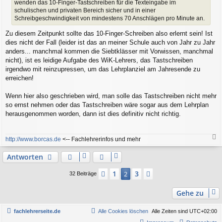
wenden das 10-Finger-Tastschreiben für die Texteingabe im
schulischen und privaten Bereich sicher und in einer
Schreibgeschwindigkeit von mindestens 70 Anschlägen pro Minute an.
Zu diesem Zeitpunkt sollte das 10-Finger-Schreiben also erlernt sein! Ist
dies nicht der Fall (leider ist das an meiner Schule auch von Jahr zu Jahr
anders... manchmal kommen die Siebtklässer mit Vorwissen, manchmal
nicht), ist es leidige Aufgabe des WiK-Lehrers, das Tastschreiben
irgendwo mit reinzupressen, um das Lehrplanziel am Jahresende zu
erreichen!
Wenn hier also geschrieben wird, man solle das Tastschreiben nicht mehr
so ernst nehmen oder das Tastschreiben wäre sogar aus dem Lehrplan
herausgenommen worden, dann ist dies definitiv nicht richtig.
http://www.borcas.de
<-- Fachlehrerinfos und mehr
a
c
Antworten
h
o
1
3
Vorherige
2
Nächste
32 Beiträge
b
e
Gehe zu
n
fachlehrerseite.de
Alle Cookies löschen
Alle Zeiten sind
UTC+02:00