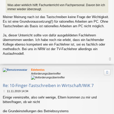
r
Was aber wirklich hilft: Fachunterricht von Fachpersonal. Davon bin ich
a
immer wieder überzeugt.
g
Meiner Meinung nach ist das Tastschreiben keine Frage der Wichtigkeit.
Es ist eine Grundvoraussetzung(!) für rationelles Arbeiten am PC. Ohne
Tastschreiben als Basis ist rationelles Arbeiten am PC nicht möglich.
Ja, dieser Unterricht sollte von dafür ausgebildeten Fachlehrern
übernommen werden. Ich habe noch nie erlebt, dass ein fachfremder
Kollege ebenso kompetent wie ein Fachlehrer ist, sei es fachlich oder
methodisch. Bei uns in NRW ist der TV-Fachlehrer allerdings ein
Auslaufmodell.
a
c
Edelweiss
h
Anforderungsübertreffer
o
b
e
Re: 10-Finger-Tastschreiben in Wirtschaft/WiK 7
n
B
11.11.2019 14:34
e
Einige vereinzelte, also sehr wenige, Eltern kommen zu mir und
i
bitten/fragen, ob wir nicht
t
r
a
die Grundeinstellungen des Betriebssystems
g