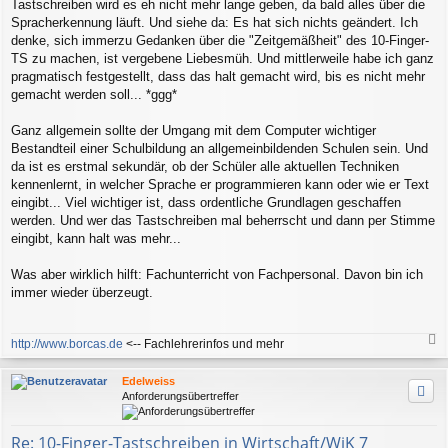
Tastschreiben wird es eh nicht mehr lange geben, da bald alles über die
t
r
Spracherkennung läuft. Und siehe da: Es hat sich nichts geändert. Ich
a
denke, sich immerzu Gedanken über die "Zeitgemäßheit" des 10-Finger-
g
TS zu machen, ist vergebene Liebesmüh. Und mittlerweile habe ich ganz
pragmatisch festgestellt, dass das halt gemacht wird, bis es nicht mehr
gemacht werden soll... *ggg*
Ganz allgemein sollte der Umgang mit dem Computer wichtiger
Bestandteil einer Schulbildung an allgemeinbildenden Schulen sein. Und
da ist es erstmal sekundär, ob der Schüler alle aktuellen Techniken
kennenlernt, in welcher Sprache er programmieren kann oder wie er Text
eingibt... Viel wichtiger ist, dass ordentliche Grundlagen geschaffen
werden. Und wer das Tastschreiben mal beherrscht und dann per Stimme
eingibt, kann halt was mehr...
Was aber wirklich hilft: Fachunterricht von Fachpersonal. Davon bin ich
immer wieder überzeugt.
http://www.borcas.de
<-- Fachlehrerinfos und mehr
a
c
Edelweiss
h
Anforderungsübertreffer
o
b
e
Re: 10-Finger-Tastschreiben in Wirtschaft/WiK 7