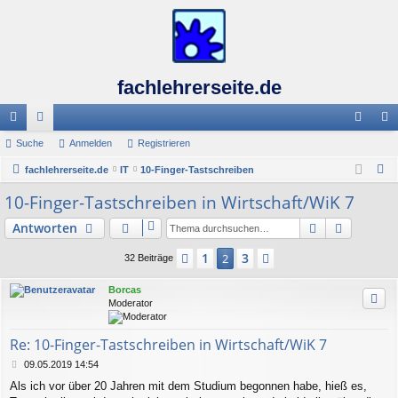
fachlehrerseite.de
ch
Suche
or
Anmelden
Registrieren
n
eg
S
ne
fachlehrerseite.de
en
IT
10-Finger-Tastschreiben
m
ist
u
10-Finger-Tastschreiben in Wirtschaft/WiK 7
llz
el
rie
c
ug
de
re
Suche
Erweiter
Antworten
h
e
riff
n
n
1
3
Vorherige
2
Nächste
32 Beiträge
Borcas
Moderator
Re: 10-Finger-Tastschreiben in Wirtschaft/WiK 7
B
09.05.2019 14:54
e
Als ich vor über 20 Jahren mit dem Studium begonnen habe, hieß es,
i