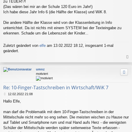
zu TEUER!?!
(Das wären bei mir an der Schule 120 Euro im Jahr!)
Ich habe diese Jahr Info 6 (die Hälfte der Klasse) und WiK 8.
Die andere Hälfte der Klasse wird von der Klassenleitung in Info
unterrichtet. Da ist nichts mit einem SYSTEM bei der Texteingabe zu
erkennen. Schade um die Lebenszeit der Kinder...
Zuletzt geändert von
elfe
am 13.02.2022 18:12, insgesamt 1-mal
geändert.
a
c
umnz
h
motiviert
o
b
e
Re: 10-Finger-Tastschreiben in Wirtschaft/WiK 7
n
B
12.02.2022 21:08
e
Hallo Elfe,
i
t
r
man darf die Problematik mit dem 10-Finger-Tastschreiben in der
a
Mittelschule nicht mehr so eng sehen. Die meisten wischen zu Hause nur
g
auf Tablet und Smartphone rum und mal Hand aufs Herz - die wenigsten
Schüler der Mittelschule werden später seitenweise Texte erfassen -