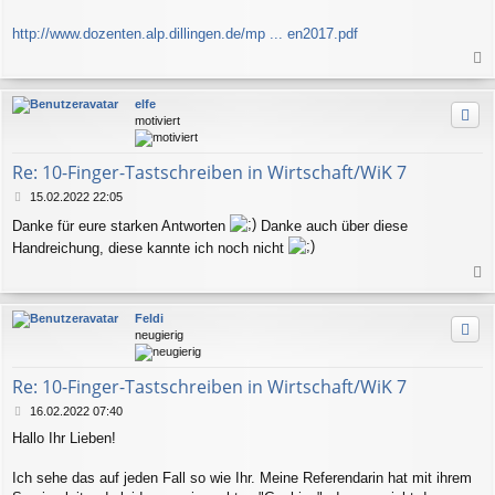
http://www.dozenten.alp.dillingen.de/mp ... en2017.pdf
a
c
elfe
h
motiviert
o
b
e
Re: 10-Finger-Tastschreiben in Wirtschaft/WiK 7
n
B
15.02.2022 22:05
e
Danke für eure starken Antworten
Danke auch über diese
i
t
Handreichung, diese kannte ich noch nicht
r
a
a
g
c
Feldi
h
neugierig
o
b
e
Re: 10-Finger-Tastschreiben in Wirtschaft/WiK 7
n
B
16.02.2022 07:40
e
Hallo Ihr Lieben!
i
t
r
Ich sehe das auf jeden Fall so wie Ihr. Meine Referendarin hat mit ihrem
a