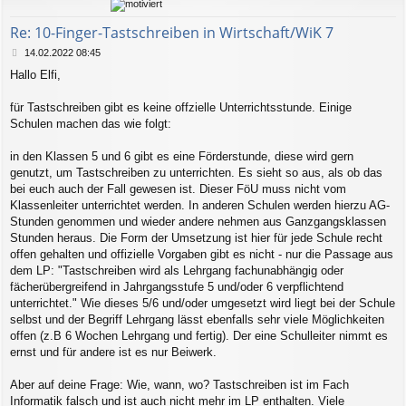
b
e
Re: 10-Finger-Tastschreiben in Wirtschaft/WiK 7
n
B
14.02.2022 08:45
e
Hallo Elfi,
i
t
r
für Tastschreiben gibt es keine offzielle Unterrichtsstunde. Einige
a
Schulen machen das wie folgt:
g
in den Klassen 5 und 6 gibt es eine Förderstunde, diese wird gern
genutzt, um Tastschreiben zu unterrichten. Es sieht so aus, als ob das
bei euch auch der Fall gewesen ist. Dieser FöU muss nicht vom
Klassenleiter unterrichtet werden. In anderen Schulen werden hierzu AG-
Stunden genommen und wieder andere nehmen aus Ganzgangsklassen
Stunden heraus. Die Form der Umsetzung ist hier für jede Schule recht
offen gehalten und offizielle Vorgaben gibt es nicht - nur die Passage aus
dem LP: "Tastschreiben wird als Lehrgang fachunabhängig oder
fächerübergreifend in Jahrgangsstufe 5 und/oder 6 verpflichtend
unterrichtet." Wie dieses 5/6 und/oder umgesetzt wird liegt bei der Schule
selbst und der Begriff Lehrgang lässt ebenfalls sehr viele Möglichkeiten
offen (z.B 6 Wochen Lehrgang und fertig). Der eine Schulleiter nimmt es
ernst und für andere ist es nur Beiwerk.
Aber auf deine Frage: Wie, wann, wo? Tastschreiben ist im Fach
Informatik falsch und ist auch nicht mehr im LP enthalten. Viele