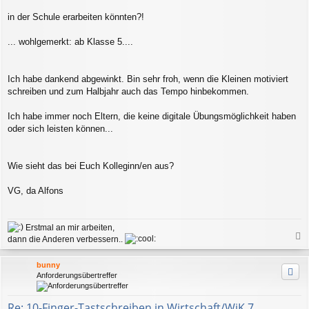
in der Schule erarbeiten könnten?!
... wohlgemerkt: ab Klasse 5....
Ich habe dankend abgewinkt. Bin sehr froh, wenn die Kleinen motiviert
schreiben und zum Halbjahr auch das Tempo hinbekommen.
Ich habe immer noch Eltern, die keine digitale Übungsmöglichkeit haben
oder sich leisten können...
Wie sieht das bei Euch Kolleginn/en aus?
VG, da Alfons
Erstmal an mir arbeiten,
dann die Anderen verbessern..
a
c
bunny
h
Anforderungsübertreffer
o
b
e
Re: 10-Finger-Tastschreiben in Wirtschaft/WiK 7