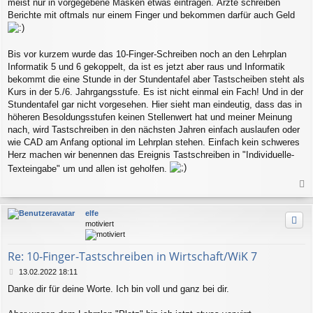
meist nur in vorgegebene Masken etwas eintragen. Ärzte schreiben
Berichte mit oftmals nur einem Finger und bekommen darfür auch Geld
Bis vor kurzem wurde das 10-Finger-Schreiben noch an den Lehrplan
Informatik 5 und 6 gekoppelt, da ist es jetzt aber raus und Informatik
bekommt die eine Stunde in der Stundentafel aber Tastscheiben steht als
Kurs in der 5./6. Jahrgangsstufe. Es ist nicht einmal ein Fach! Und in der
Stundentafel gar nicht vorgesehen. Hier sieht man eindeutig, dass das in
höheren Besoldungsstufen keinen Stellenwert hat und meiner Meinung
nach, wird Tastschreiben in den nächsten Jahren einfach auslaufen oder
wie CAD am Anfang optional im Lehrplan stehen. Einfach kein schweres
Herz machen wir benennen das Ereignis Tastschreiben in "Individuelle-
Texteingabe" um und allen ist geholfen.
a
c
elfe
h
motiviert
o
b
e
Re: 10-Finger-Tastschreiben in Wirtschaft/WiK 7
n
B
13.02.2022 18:11
e
Danke dir für deine Worte. Ich bin voll und ganz bei dir.
i
t
r