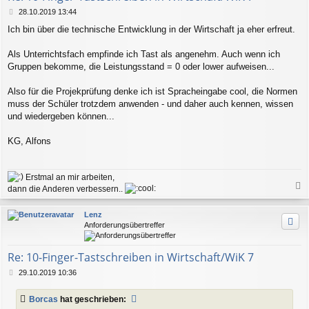
n
B
28.10.2019 13:44
e
Ich bin über die technische Entwicklung in der Wirtschaft ja eher erfreut.
i
t
r
Als Unterrichtsfach empfinde ich Tast als angenehm. Auch wenn ich
a
Gruppen bekomme, die Leistungsstand = 0 oder lower aufweisen...
g
Also für die Projekprüfung denke ich ist Spracheingabe cool, die Normen
muss der Schüler trotzdem anwenden - und daher auch kennen, wissen
und wiedergeben können...
KG, Alfons
Erstmal an mir arbeiten,
dann die Anderen verbessern..
a
c
Lenz
h
Anforderungsübertreffer
o
b
e
Re: 10-Finger-Tastschreiben in Wirtschaft/WiK 7
n
B
29.10.2019 10:36
e
i
Borcas
hat geschrieben:
t