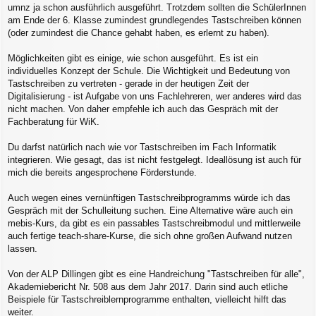
r
umnz ja schon ausführlich ausgeführt. Trotzdem sollten die SchülerInnen
a
am Ende der 6. Klasse zumindest grundlegendes Tastschreiben können
g
(oder zumindest die Chance gehabt haben, es erlernt zu haben).
Möglichkeiten gibt es einige, wie schon ausgeführt. Es ist ein
individuelles Konzept der Schule. Die Wichtigkeit und Bedeutung von
Tastschreiben zu vertreten - gerade in der heutigen Zeit der
Digitalisierung - ist Aufgabe von uns Fachlehreren, wer anderes wird das
nicht machen. Von daher empfehle ich auch das Gespräch mit der
Fachberatung für WiK.
Du darfst natürlich nach wie vor Tastschreiben im Fach Informatik
integrieren. Wie gesagt, das ist nicht festgelegt. Ideallösung ist auch für
mich die bereits angesprochene Förderstunde.
Auch wegen eines vernünftigen Tastschreibprogramms würde ich das
Gespräch mit der Schulleitung suchen. Eine Alternative wäre auch ein
mebis-Kurs, da gibt es ein passables Tastschreibmodul und mittlerweile
auch fertige teach-share-Kurse, die sich ohne großen Aufwand nutzen
lassen.
Von der ALP Dillingen gibt es eine Handreichung "Tastschreiben für alle",
Akademiebericht Nr. 508 aus dem Jahr 2017. Darin sind auch etliche
Beispiele für Tastschreiblernprogramme enthalten, vielleicht hilft das
weiter.