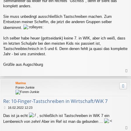
Seminarleiter da leider nur ein rechtes "Gschiss", denn er sieht das
g
komplett anders.
Sie muss unbedingt ausschließlich Tastschreiben machen. Zum
Entsetzen meiner Scheffin, die jetzt die anderen Gruppen selber
übernimmt.
Ich selber habe heuer (gottseidank) keine 7. in WIK, aber ich weiß, dass
im letzten Schuljahr bei den meisten Kids nix passiert ist,
Tastschreibtechnisch in 5 und 6. Denn denen fehlt ja quasi das komplette
Jahr - bei uns zumindest.
Grüßle aus Augschburg
a
c
Marina
h
Foren-Junkie
o
b
e
Re: 10-Finger-Tastschreiben in Wirtschaft/WiK 7
n
B
16.02.2022 12:23
e
Das ist ja echt
, schließlich ist Tastschreiben in WiK 7 ein
i
t
Lernbereich von zehn! Aber im Ref ist man da gebunden ...
r
a