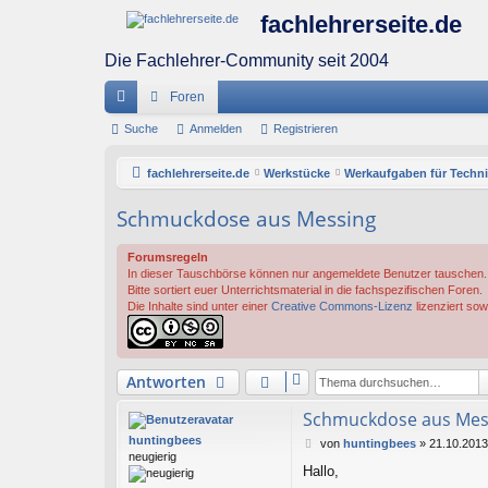
fachlehrerseite.de
Die Fachlehrer-Community seit 2004
Foren
ch
Suche
Anmelden
Registrieren
ne
fachlehrerseite.de
Werkstücke
Werkaufgaben für Techni
llz
Schmuckdose aus Messing
ug
Forumsregeln
riff
In dieser Tauschbörse können nur angemeldete Benutzer tauschen.
Bitte sortiert euer Unterrichtsmaterial in die fachspezifischen Foren.
Die Inhalte sind unter einer
Creative Commons-Lizenz
lizenziert sow
Antworten
Schmuckdose aus Mes
huntingbees
B
von
huntingbees
»
21.10.2013
neugierig
e
Hallo,
i