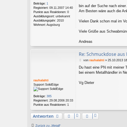
t
Beiträge:
1
r
bin auf der Suche nach einer
Registriert:
09.11.2007 14:40
a
Am Besten wäre auch die Anl
Punkte aus Reaktionen:
0
g
Ausbildungsort:
unbekannt
Ausbildungsjahr:
2010
Vielen Dank schon mal im Vo
Wohnort:
Augsburg
Viele Grüße aus Schwabmün
Andreas
Re: Schmuckdose aus 
B
von
rauhalahti
»
25.10.2013 1
e
Du hast eine PN mit meiner Te
i
bei einem Metallhändler in N
t
r
rauhalahti
a
Vg Dieter
Support SolidEdge
g
Beiträge:
385
Registriert:
29.08.2006 20:33
Punkte aus Reaktionen:
1
Antworten
Zurück zu „Metall“