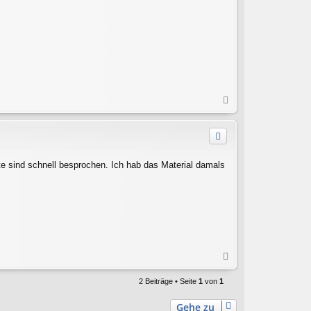
N
a
c
h
o
b
tte sind schnell besprochen. Ich hab das Material damals
e
n
N
a
c
2 Beiträge • Seite
1
von
1
h
o
Gehe zu