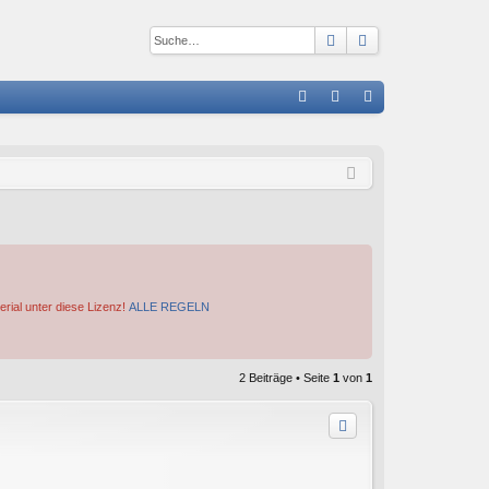
Suche
Erweiterte Suc
S
FA
n
eg
Q
m
ist
el
rie
de
re
n
n
erial unter diese Lizenz!
ALLE REGELN
2 Beiträge • Seite
1
von
1