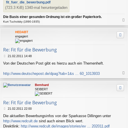
fit_fuer_die_bewerbung.pdf
(723.3 KiB) 1340-mal heruntergeladen
Die Basis einer gesunden Ordnung ist ein großer Papierkorb.
Kurt Tucholsky (1890-1935)
a
c
HEDABT
h
engagiert
o
b
e
Re: Fit für die Bewerbung
n
B
21.02.2011 14:48
e
Von der Deutschen Post gibt es hierzu auch ein Themenheft.
i
t
r
http://www.deutschepost.de/dpag?tab=1&s ... 60_1013933
a
a
g
c
Bernhard
h
SEIBERT
o
b
e
Re: Fit für die Bewerbung
n
B
21.02.2011 22:00
e
Die aktuellen Bewerbungsinfos von der Sparkasse Dillingen unter
i
http://www.redcult.de
sind auch einen Blick wert.
t
r
Direktlink:
http://www.redcult.de/images/stories/ev ... 202011.pdf