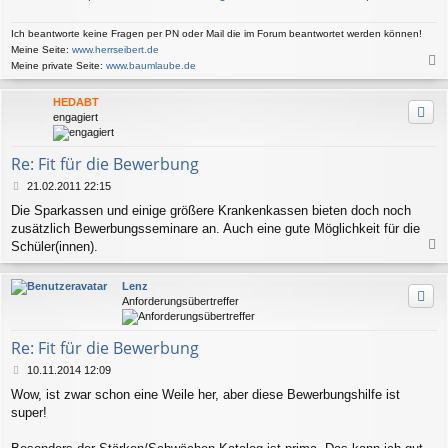
a
g
Ich beantworte keine Fragen per PN oder Mail die im Forum beantwortet werden können!
Meine Seite:
www.herrseibert.de
Meine private Seite:
www.baumlaube.de
a
c
HEDABT
h
engagiert
o
b
e
Re: Fit für die Bewerbung
n
B
21.02.2011 22:15
e
Die Sparkassen und einige größere Krankenkassen bieten doch noch
i
zusätzlich Bewerbungsseminare an. Auch eine gute Möglichkeit für die
t
r
Schüler(innen).
a
a
g
c
Lenz
h
Anforderungsübertreffer
o
b
e
Re: Fit für die Bewerbung
n
B
10.11.2014 12:09
e
Wow, ist zwar schon eine Weile her, aber diese Bewerbungshilfe ist
i
super!
t
r
a