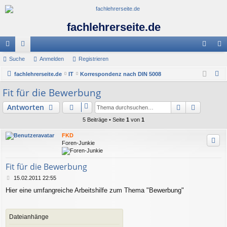
fachlehrerseite.de
ch
Suche
or
Anmelden
Registrieren
n
eg
S
ne
fachlehrerseite.de
en
IT
Korrespondenz nach DIN 5008
m
ist
u
Fit für die Bewerbung
llz
el
rie
c
ug
de
re
Suche
Erweiter
Antworten
h
e
riff
5 Beiträge • Seite
1
von
1
n
n
FKD
Foren-Junkie
Fit für die Bewerbung
B
15.02.2011 22:55
e
Hier eine umfangreiche Arbeitshilfe zum Thema "Bewerbung"
i
t
r
a
Dateianhänge
g