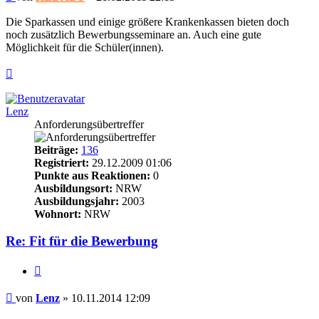
Die Sparkassen und einige größere Krankenkassen bieten doch
noch zusätzlich Bewerbungsseminare an. Auch eine gute
Möglichkeit für die Schüler(innen).
Nach
oben
Lenz
Anforderungsübertreffer
Beiträge:
136
Registriert:
29.12.2009 01:06
Punkte aus Reaktionen:
0
Ausbildungsort:
NRW
Ausbildungsjahr:
2003
Wohnort:
NRW
Re: Fit für die Bewerbung
Zitieren
Beitrag
von
Lenz
»
10.11.2014 12:09