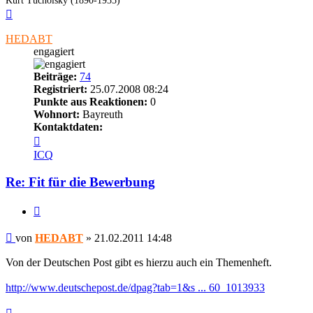
Kurt Tucholsky (1890-1935)
Nach
oben
HEDABT
engagiert
Beiträge:
74
Registriert:
25.07.2008 08:24
Punkte aus Reaktionen:
0
Wohnort:
Bayreuth
Kontaktdaten:
Kontaktdaten
von
ICQ
HEDABT
Re: Fit für die Bewerbung
Zitieren
Beitrag
von
HEDABT
»
21.02.2011 14:48
Von der Deutschen Post gibt es hierzu auch ein Themenheft.
http://www.deutschepost.de/dpag?tab=1&s ... 60_1013933
Nach