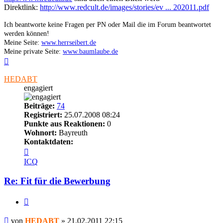
Direktlink:
http://www.redcult.de/images/stories/ev ... 202011.pdf
Ich beantworte keine Fragen per PN oder Mail die im Forum beantwortet
werden können!
Meine Seite:
www.herrseibert.de
Meine private Seite:
www.baumlaube.de
Nach
oben
HEDABT
engagiert
Beiträge:
74
Registriert:
25.07.2008 08:24
Punkte aus Reaktionen:
0
Wohnort:
Bayreuth
Kontaktdaten:
Kontaktdaten
von
ICQ
HEDABT
Re: Fit für die Bewerbung
Zitieren
Beitrag
von
HEDABT
»
21.02.2011 22:15