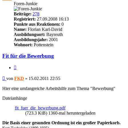
Foren-Junkie
Beiträge:
278
Registriert:
27.09.2008 16:13
Punkte aus Reaktionen:
0
Name:
Florian Karl-David
Ausbildungsort:
Bayreuth
Ausbildungsjahr:
2001
Wohnort:
Pottenstein
Fit für die Bewerbung
Zitieren
Beitrag
von
FKD
»
15.02.2011 22:55
Hier eine umfangreiche Arbeitshilfe zum Thema "Bewerbung"
Dateianhänge
fit_fuer_die_bewerbung.pdf
(723.3 KiB) 1360-mal heruntergeladen
Die Basis einer gesunden Ordnung ist ein großer Papierkorb.