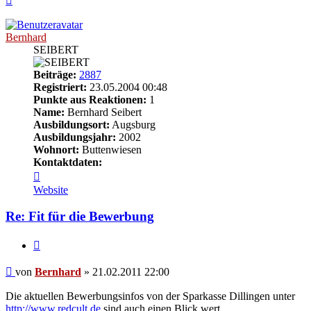
oben
Bernhard
SEIBERT
Beiträge:
2887
Registriert:
23.05.2004 00:48
Punkte aus Reaktionen:
1
Name:
Bernhard Seibert
Ausbildungsort:
Augsburg
Ausbildungsjahr:
2002
Wohnort:
Buttenwiesen
Kontaktdaten:
Kontaktdaten
von
Website
Bernhard
Re: Fit für die Bewerbung
Zitieren
Beitrag
von
Bernhard
»
21.02.2011 22:00
Die aktuellen Bewerbungsinfos von der Sparkasse Dillingen unter
http://www.redcult.de
sind auch einen Blick wert.