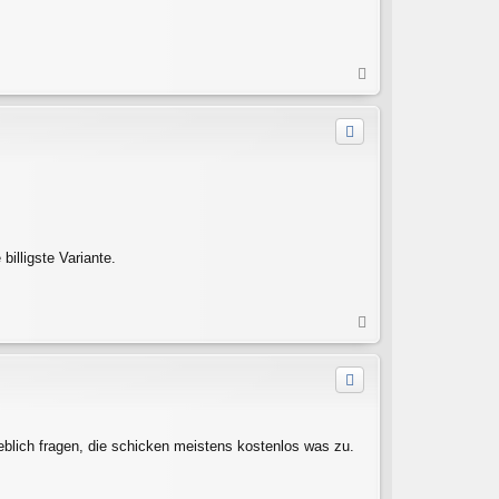
N
a
c
h
o
b
e
n
illigste Variante.
N
a
c
h
o
b
e
ieblich fragen, die schicken meistens kostenlos was zu.
n