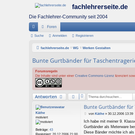
fachlehrerseite.de
Die Fachlehrer-Community seit 2004
Foren
ch
Suche
Anmelden
Registrieren
ne
fachlehrerseite.de
WG
Werken Gestalten
llz
Bunte Gurtbänder für Taschentrager
ug
Forumsregeln
riff
Die Inhalte sind unter einer
Creative Commons-Lizenz
lizenziert sow
Antworten
Bunte Gurtbänder für
Käthe
B
von
Käthe
»
30.12.2006 13:39
motiviert
e
Ich habe mit meiner 9. Klass
i
Gurtbänder als Meterware bes
t
Beiträge:
43
r
Diese Bänder möchte ich als
Registriert:
20.12.2006 21:00