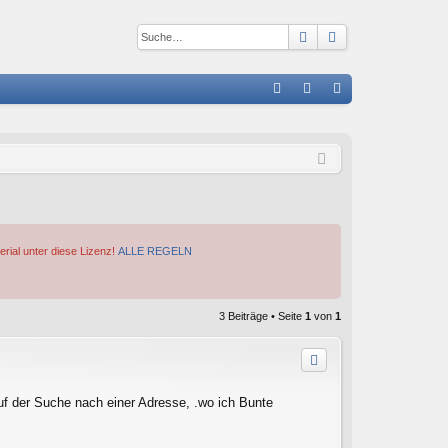
Suche
Erweiterte Suc
S
FA
n
eg
Q
m
ist
el
rie
de
re
n
n
erial unter diese Lizenz!
ALLE REGELN
3 Beiträge • Seite
1
von
1
uf der Suche nach einer Adresse, .wo ich Bunte