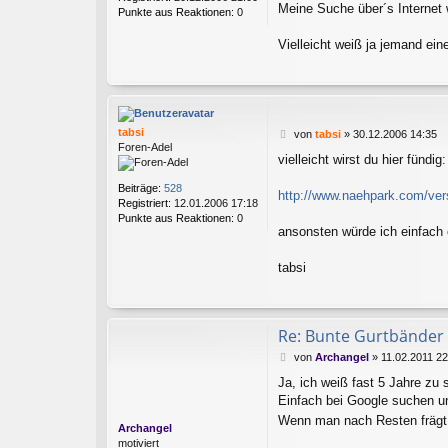
a
Meine Suche über´s Internet w
Punkte aus Reaktionen:
0
g
Vielleicht weiß ja jemand ein
tabsi
B
von
tabsi
»
30.12.2006 14:35
Foren-Adel
e
vielleicht wirst du hier fündig:
i
t
Beiträge:
528
r
http://www.naehpark.com/ver
Registriert:
12.01.2006 17:18
a
Punkte aus Reaktionen:
0
g
ansonsten würde ich einfach 
tabsi
Re: Bunte Gurtbänder
B
von
Archangel
»
11.02.2011 22
e
Ja, ich weiß fast 5 Jahre zu 
i
Einfach bei Google suchen unt
t
r
Wenn man nach Resten fräg
Archangel
a
motiviert
g