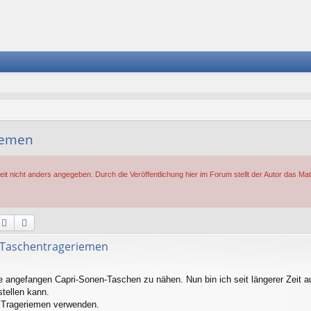
iemen
eit nicht anders angegeben. Durch die Veröffentlichung hier im Forum stellt der Autor das Mat
Suche
Erweiterte Suche
 Taschentrageriemen
e angefangen Capri-Sonen-Taschen zu nähen. Nun bin ich seit längerer Zeit a
tellen kann.
 Trageriemen verwenden.