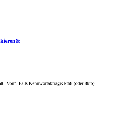
rkieren&
att "Von". Falls Kennwortabfrage: ktb8 (oder 8ktb).