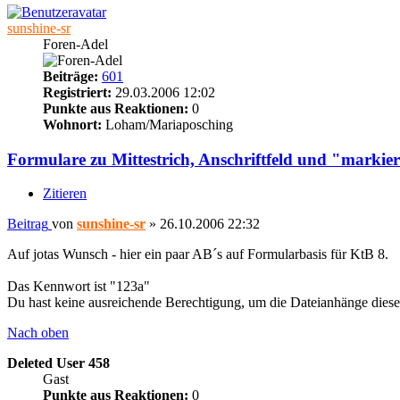
sunshine-sr
Foren-Adel
Beiträge:
601
Registriert:
29.03.2006 12:02
Punkte aus Reaktionen:
0
Wohnort:
Loham/Mariaposching
Formulare zu Mittestrich, Anschriftfeld und "marki
Zitieren
Beitrag
von
sunshine-sr
»
26.10.2006 22:32
Auf jotas Wunsch - hier ein paar AB´s auf Formularbasis für KtB 8.
Das Kennwort ist "123a"
Du hast keine ausreichende Berechtigung, um die Dateianhänge diese
Nach oben
Deleted User 458
Gast
Punkte aus Reaktionen:
0