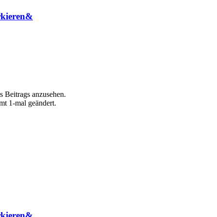
rkieren&
s Beitrags anzusehen.
mt 1-mal geändert.
rkieren&