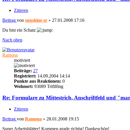
Zitieren
Beitrag
von
sunshine-sr
»
27.01.2008 17:16
Du bist ein Schatz
Nach oben
Ramona
motiviert
Beiträge:
27
Registriert:
14.09.2004 14:14
Punkte aus Reaktionen:
0
Wohnort:
93089 Triftlfing
Re: Formulare zu Mittestrich, Anschriftfeld und "ma
Zitieren
Beitrag
von
Ramona
»
28.01.2008 19:15
Super Arbeitsblätter! Kommen grade richtig! Dankeschön!