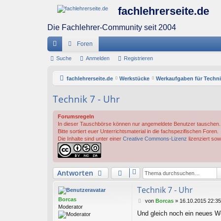
fachlehrerseite.de
Die Fachlehrer-Community seit 2004
Foren
ch
Suche
Anmelden
Registrieren
ne
fachlehrerseite.de
Werkstücke
Werkaufgaben für Techni
llz
Technik 7 - Uhr
ug
Forumsregeln
riff
In dieser Tauschbörse können nur angemeldete Benutzer tauschen.
Bitte sortiert euer Unterrichtsmaterial in die fachspezifischen Foren.
Die Inhalte sind unter einer
Creative Commons-Lizenz
lizenziert sow
Antworten
Technik 7 - Uhr
Borcas
B
von
Borcas
»
16.10.2015 22:35
Moderator
e
Und gleich noch ein neues W
i