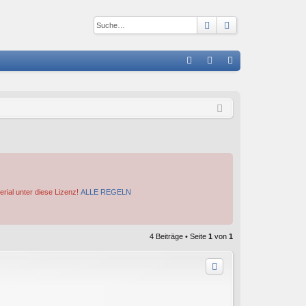
Suche
Erweiterte Suc
S
FA
n
eg
Q
m
ist
el
rie
de
re
n
n
erial unter diese Lizenz!
ALLE REGELN
4 Beiträge • Seite
1
von
1