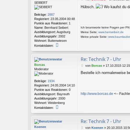
SEIBERT
e
Hübsch.
Wo kaufst du das
i
t
Beiträge:
2887
r
Registriert:
23.05.2004 00:48
a
Punkte aus Reaktionen:
1
g
Name:
Bernhard Seibert
Ich beantworte keine Fragen per PN
Ausbildungsort:
Augsburg
Meine Seite:
www.herrseibert.de
Ausbildungsjahr:
2002
Meine private Seite:
www.baumlaube
Wohnort:
Buttenwiesen
K
Kontaktdaten:
o
n
t
Re: Technik 7 - Uhr
a
Borcas
B
von
Borcas
»
17.10.2015 12:15
k
Moderator
e
t
Bestelle ich normalerweise be
i
d
t
a
Beiträge:
1934
r
t
Registriert:
24.05.2004 14:10
a
e
Punkte aus Reaktionen:
0
g
n
http://www.borcas.de
<-- Fachle
Ausbildungsort:
Bayreuth
v
Ausbildungsjahr:
2000
o
Wohnort:
Weidenberg
n
K
Kontaktdaten:
B
o
e
n
r
t
Re: Technik 7 - Uhr
n
a
Koenen
B
h
von
Koenen
»
20.10.2015 10:5
k