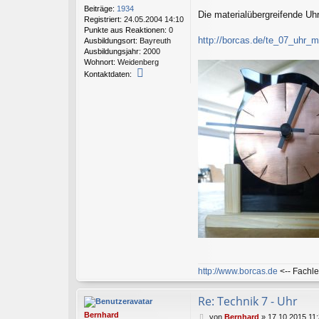
t
Beiträge:
1934
r
Die materialübergreifende Uhr
Registriert:
24.05.2004 14:10
a
Punkte aus Reaktionen:
0
g
http://borcas.de/te_07_uhr_m
Ausbildungsort:
Bayreuth
Ausbildungsjahr:
2000
Wohnort:
Weidenberg
K
Kontaktdaten:
o
n
t
a
k
t
d
a
t
e
n
v
o
n
B
o
r
c
http://www.borcas.de
<-- Fachle
a
s
Re: Technik 7 - Uhr
Bernhard
B
von
Bernhard
»
17.10.2015 11