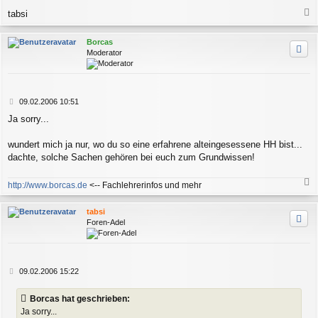
tabsi
a
c
Borcas
h
Moderator
o
b
e
n
B
09.02.2006 10:51
e
Ja sorry...
i
t
r
wundert mich ja nur, wo du so eine erfahrene alteingesessene HH bist...
a
dachte, solche Sachen gehören bei euch zum Grundwissen!
g
http://www.borcas.de
<-- Fachlehrerinfos und mehr
a
c
tabsi
h
Foren-Adel
o
b
e
n
B
09.02.2006 15:22
e
i
Borcas hat geschrieben:
t
Ja sorry...
r