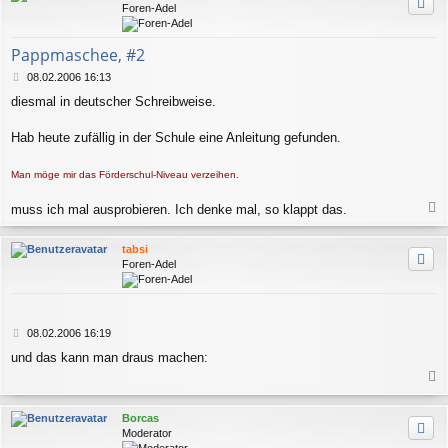
Foren-Adel
Pappmaschee, #2
B
08.02.2006 16:13
e
diesmal in deutscher Schreibweise.
i
t
r
Hab heute zufällig in der Schule eine Anleitung gefunden.
a
g
Man möge mir das Förderschul-Niveau verzeihen.
muss ich mal ausprobieren. Ich denke mal, so klappt das.
a
c
tabsi
h
Foren-Adel
o
b
e
n
B
08.02.2006 16:19
e
und das kann man draus machen:
i
t
a
r
a
c
Borcas
g
h
Moderator
o