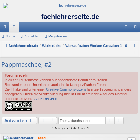
fachlehrerseite.de
ch
Suche
or
Anmelden
Registrieren
n
eg
S
ne
fachlehrerseite.de
en
Werkstücke
Werkaufgaben Werken Gestalten 1 - 6
m
ist
u
llz
el
rie
c
Pappmaschee, #2
ug
de
re
h
e
riff
n
n
Forumsregeln
In dieser Tauschbörse können nur angemeldete Benutzer tauschen.
Bitte sortiert euer Unterrichtsmaterial in die fachspezifischen Foren.
Die Inhalte sind unter einer
Creative Commons-Lizenz
lizenziert soweit nicht anders
angegeben. Durch die Veröffentlichung hier im Forum stellt der Autor das Material
unter diese Lizenz!
ALLE REGELN
Suche
Erweiter
Antworten
7 Beiträge • Seite
1
von
1
tabsi