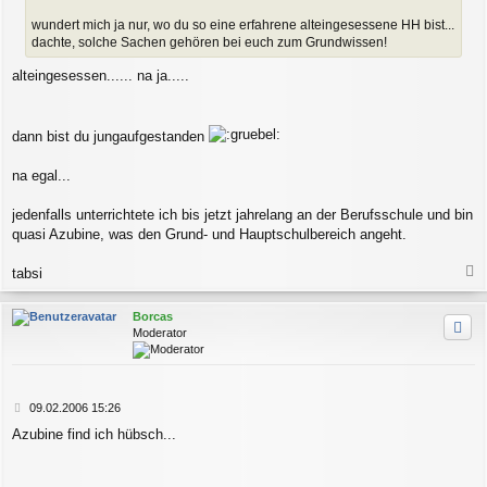
a
wundert mich ja nur, wo du so eine erfahrene alteingesessene HH bist...
g
dachte, solche Sachen gehören bei euch zum Grundwissen!
alteingesessen...... na ja.....
dann bist du jungaufgestanden
na egal...
jedenfalls unterrichtete ich bis jetzt jahrelang an der Berufsschule und bin
quasi Azubine, was den Grund- und Hauptschulbereich angeht.
tabsi
a
c
Borcas
h
Moderator
o
b
e
n
B
09.02.2006 15:26
e
Azubine find ich hübsch...
i
t
r