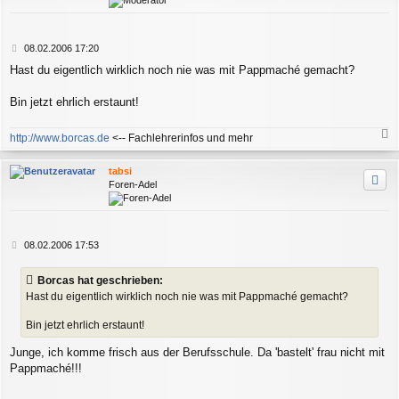
b
e
n
B
08.02.2006 17:20
e
Hast du eigentlich wirklich noch nie was mit Pappmaché gemacht?
i
t
r
Bin jetzt ehrlich erstaunt!
a
g
http://www.borcas.de
<-- Fachlehrerinfos und mehr
a
c
tabsi
h
Foren-Adel
o
b
e
n
B
08.02.2006 17:53
e
i
Borcas hat geschrieben:
t
Hast du eigentlich wirklich noch nie was mit Pappmaché gemacht?
r
a
Bin jetzt ehrlich erstaunt!
g
Junge, ich komme frisch aus der Berufsschule. Da 'bastelt' frau nicht mit
Pappmaché!!!