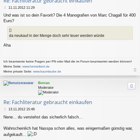
Re: Fachliteratur gebraucht einkaufen
B
11.11.2012 11:29
e
Und was ist so dein Favorit? Die 4 Manografien von Marc Chagall für 400
i
Euro?
t
r
a
g
da neukauf in der Menge doch sehr teuer werden würde
Aha
Ich beantworte keine Fragen per PN oder Mail die im Forum beantwortet werden können!
Meine Seite:
www.herrseibert.de
Meine private Seite:
www.baumlaube.de
a
c
Borcas
h
Moderator
o
b
e
Re: Fachliteratur gebraucht einkaufen
n
B
13.11.2012 15:48
e
Nene... du verstehst das sicherlich falsch...
i
t
r
Wahrscheinlich hat Nasspa schon alles, was einigermaßen günstig war,
a
aufgekauft...
g