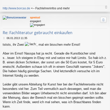
http://www.borcas.de
<-- Fachlehrerinfos und mehr
a
c
spreissl
h
engagiert
o
b
e
Re: Fachliteratur gebraucht einkaufen
n
B
06.01.2013 11:35
e
tststs, ihr Zwei
, mal ein bisschen mehr Ernst!
i
t
r
Aber im Ernst! Nasspa hat ja recht. Gerade die Kunstbücher sind
a
s...teuer. Ich steigere in Ebay mit und setze mir halt Limits. So hab ich z.
g
B. einen dicken Schinken, der sonst um die 50 Euro kostet, für 5 Euro
erwischt. Außerdem schaue ich oft in einem Geschäft namens "Jokers".
Die haben häufig günstige Sachen. Und letztendlich versuche ich im
Internet fündig zu werden.
Leider gibt unsere Abteilung für Kunst hier bei der Fachlehrerseite nicht
besonders viel her. Zum Teil vermutlich auch deswegen, weil man die
verwendeten Bilder wegen Urheberrecht nicht einstellen darf. Ich bin aber
der Meinung, dass der Bereich mal ein bisschen gepimpt werden sollte.
Wenn ich Zeit finde, werd ich mal sehen, was ich Brauchbares finden
kann.