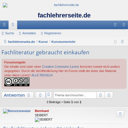
fachlehrerseite.de
ch
Suche
or
Anmelden
Registrieren
n
eg
S
ne
fachlehrerseite.de
en
Kunst
Kunstunterricht
m
ist
u
Fachliteratur gebraucht einkaufen
llz
el
rie
c
ug
de
re
h
Forumsregeln
Die Inhalte sind unter einer
Creative Commons-Lizenz
lizenziert soweit nicht anders
e
riff
n
n
angegeben. Durch die Veröffentlichung hier im Forum stellt der Autor das Material
unter diese Lizenz!
ALLE REGELN
Suche
Erweiter
Antworten
3 Beiträge • Seite
1
von
1
Bernhard
SEIBERT