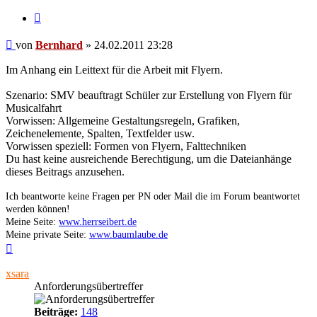
Zitieren
Beitrag
von
Bernhard
»
24.02.2011 23:28
Im Anhang ein Leittext für die Arbeit mit Flyern.
Szenario: SMV beauftragt Schüler zur Erstellung von Flyern für
Musicalfahrt
Vorwissen: Allgemeine Gestaltungsregeln, Grafiken,
Zeichenelemente, Spalten, Textfelder usw.
Vorwissen speziell: Formen von Flyern, Falttechniken
Du hast keine ausreichende Berechtigung, um die Dateianhänge
dieses Beitrags anzusehen.
Ich beantworte keine Fragen per PN oder Mail die im Forum beantwortet
werden können!
Meine Seite:
www.herrseibert.de
Meine private Seite:
www.baumlaube.de
Nach
oben
xsara
Anforderungsübertreffer
Beiträge:
148