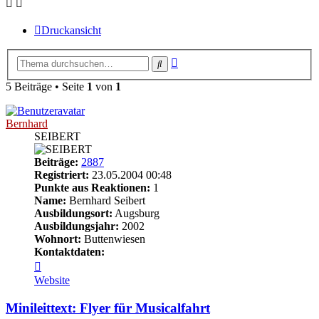
Druckansicht
Erweiterte
Suche
Suche
5 Beiträge • Seite
1
von
1
Bernhard
SEIBERT
Beiträge:
2887
Registriert:
23.05.2004 00:48
Punkte aus Reaktionen:
1
Name:
Bernhard Seibert
Ausbildungsort:
Augsburg
Ausbildungsjahr:
2002
Wohnort:
Buttenwiesen
Kontaktdaten:
Kontaktdaten
von
Website
Bernhard
Minileittext: Flyer für Musicalfahrt