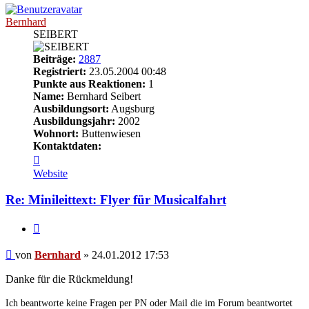
Bernhard
SEIBERT
Beiträge:
2887
Registriert:
23.05.2004 00:48
Punkte aus Reaktionen:
1
Name:
Bernhard Seibert
Ausbildungsort:
Augsburg
Ausbildungsjahr:
2002
Wohnort:
Buttenwiesen
Kontaktdaten:
Kontaktdaten
von
Website
Bernhard
Re: Minileittext: Flyer für Musicalfahrt
Zitieren
Beitrag
von
Bernhard
»
24.01.2012 17:53
Danke für die Rückmeldung!
Ich beantworte keine Fragen per PN oder Mail die im Forum beantwortet