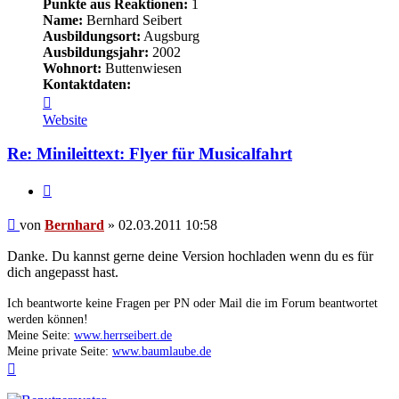
Punkte aus Reaktionen:
1
Name:
Bernhard Seibert
Ausbildungsort:
Augsburg
Ausbildungsjahr:
2002
Wohnort:
Buttenwiesen
Kontaktdaten:
Kontaktdaten
von
Website
Bernhard
Re: Minileittext: Flyer für Musicalfahrt
Zitieren
Beitrag
von
Bernhard
»
02.03.2011 10:58
Danke. Du kannst gerne deine Version hochladen wenn du es für
dich angepasst hast.
Ich beantworte keine Fragen per PN oder Mail die im Forum beantwortet
werden können!
Meine Seite:
www.herrseibert.de
Meine private Seite:
www.baumlaube.de
Nach
oben