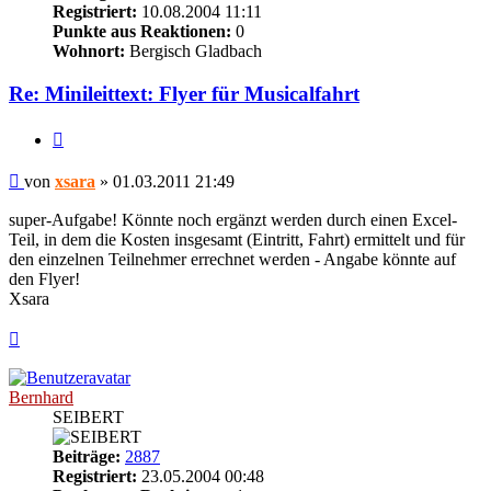
Registriert:
10.08.2004 11:11
Punkte aus Reaktionen:
0
Wohnort:
Bergisch Gladbach
Re: Minileittext: Flyer für Musicalfahrt
Zitieren
Beitrag
von
xsara
»
01.03.2011 21:49
super-Aufgabe! Könnte noch ergänzt werden durch einen Excel-
Teil, in dem die Kosten insgesamt (Eintritt, Fahrt) ermittelt und für
den einzelnen Teilnehmer errechnet werden - Angabe könnte auf
den Flyer!
Xsara
Nach
oben
Bernhard
SEIBERT
Beiträge:
2887
Registriert:
23.05.2004 00:48