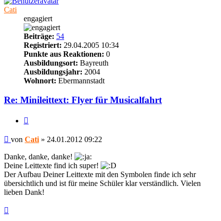
Cati
engagiert
Beiträge:
54
Registriert:
29.04.2005 10:34
Punkte aus Reaktionen:
0
Ausbildungsort:
Bayreuth
Ausbildungsjahr:
2004
Wohnort:
Ebermannstadt
Re: Minileittext: Flyer für Musicalfahrt
Zitieren
Beitrag
von
Cati
»
24.01.2012 09:22
Danke, danke, danke!
Deine Leittexte find ich super!
Der Aufbau Deiner Leittexte mit den Symbolen finde ich sehr
übersichtlich und ist für meine Schüler klar verständlich. Vielen
lieben Dank!
Nach
oben