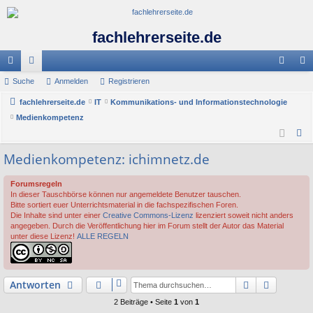
fachlehrerseite.de
ch
Suche
or
Anmelden
Registrieren
n
eg
ne
fachlehrerseite.de
en
IT
Kommunikations- und Informationstechnologie
m
ist
Medienkompetenz
llz
el
rie
S
ug
de
re
u
Medienkompetenz: ichimnetz.de
c
riff
n
n
h
Forumsregeln
In dieser Tauschbörse können nur angemeldete Benutzer tauschen.
e
Bitte sortiert euer Unterrichtsmaterial in die fachspezifischen Foren.
Die Inhalte sind unter einer
Creative Commons-Lizenz
lizenziert soweit nicht anders
angegeben. Durch die Veröffentlichung hier im Forum stellt der Autor das Material
unter diese Lizenz!
ALLE REGELN
Suche
Erweiter
Antworten
2 Beiträge • Seite
1
von
1