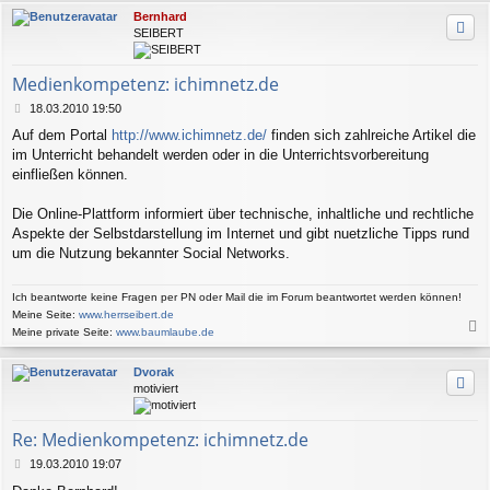
Bernhard
SEIBERT
Medienkompetenz: ichimnetz.de
B
18.03.2010 19:50
e
Auf dem Portal
http://www.ichimnetz.de/
finden sich zahlreiche Artikel die
i
im Unterricht behandelt werden oder in die Unterrichtsvorbereitung
t
r
einfließen können.
a
g
Die Online-Plattform informiert über technische, inhaltliche und rechtliche
Aspekte der Selbstdarstellung im Internet und gibt nuetzliche Tipps rund
um die Nutzung bekannter Social Networks.
Ich beantworte keine Fragen per PN oder Mail die im Forum beantwortet werden können!
Meine Seite:
www.herrseibert.de
Meine private Seite:
www.baumlaube.de
a
c
Dvorak
h
motiviert
o
b
e
Re: Medienkompetenz: ichimnetz.de
n
B
19.03.2010 19:07
e