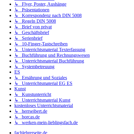
↳ Flyer, Poster, Aushänge
↳ Präsentationen
↳ Korrespondenz nach DIN 5008
↳ Regeln DIN 5008
↳ Brief von privat
↳ Geschäftsbrief
↳ Serienbrief
↳ 10-Finger-Tastschreiben
↳ Unterrichtsmaterial Texterfassung
↳ Buchführung und Rechnungswesen
↳ Unterrichtsmaterial Buchführung
↳ Systembetreuung
ES
↳ Ernährung und Soziales
↳ Unterrichtsmaterial EG ES
Kunst
↳ Kunstunterricht
↳ Unterrichtsmaterial Kunst
kostenloses Unterrichtsmaterial
↳ herrseibert.de
↳ borcas.de
↳ werken-mein-lieblingsfach.de
fachlehrerseite.de