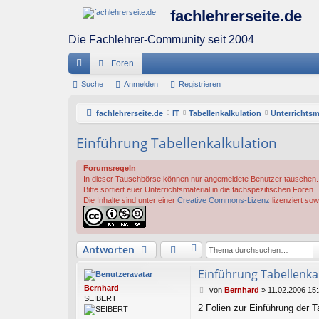
fachlehrerseite.de
Die Fachlehrer-Community seit 2004
Foren
ch
Suche
Anmelden
Registrieren
ne
fachlehrerseite.de
IT
Tabellenkalkulation
Unterrichtsm
llz
Einführung Tabellenkalkulation
ug
Forumsregeln
riff
In dieser Tauschbörse können nur angemeldete Benutzer tauschen.
Bitte sortiert euer Unterrichtsmaterial in die fachspezifischen Foren.
Die Inhalte sind unter einer
Creative Commons-Lizenz
lizenziert sow
Antworten
Einführung Tabellenka
Bernhard
B
von
Bernhard
»
11.02.2006 15
SEIBERT
e
2 Folien zur Einführung der T
i