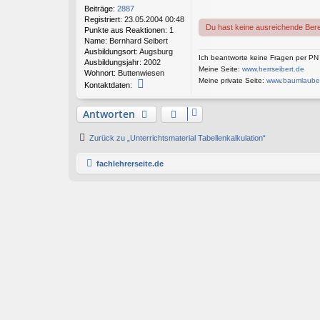
t
Beiträge:
2887
r
Registriert:
23.05.2004 00:48
a
Du hast keine ausreichende Bere
Punkte aus Reaktionen:
1
g
Name:
Bernhard Seibert
Ausbildungsort:
Augsburg
Ich beantworte keine Fragen per PN
Ausbildungsjahr:
2002
Meine Seite:
www.herrseibert.de
Wohnort:
Buttenwiesen
Meine private Seite:
www.baumlaube
K
Kontaktdaten:
o
n
Antworten
t
a
k
Zurück zu „Unterrichtsmaterial Tabellenkalkulation“
t
d
fachlehrerseite.de
a
t
e
n
v
o
n
B
e
r
n
h
a
r
d