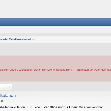
aterial Tabellenkalkulation
eit nicht anders angegeben. Durch die Veröffentlichung hier im Forum stellt der Autor das Mat
Suche
Erweiterte Suche
lkulation
:20
abellenkalkulation. Für Excel, StarOffice und für OpenOffice verwendbar.