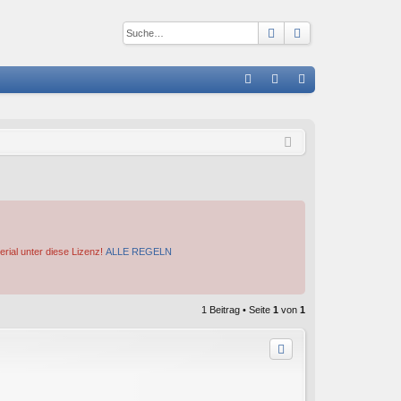
Suche
Erweiterte Suc
S
FA
n
eg
Q
m
ist
el
rie
de
re
n
n
erial unter diese Lizenz!
ALLE REGELN
1 Beitrag • Seite
1
von
1