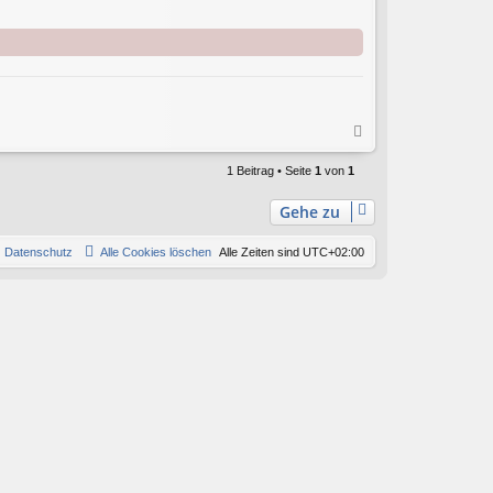
N
a
c
1 Beitrag • Seite
1
von
1
h
o
Gehe zu
b
e
Datenschutz
Alle Cookies löschen
Alle Zeiten sind
UTC+02:00
n