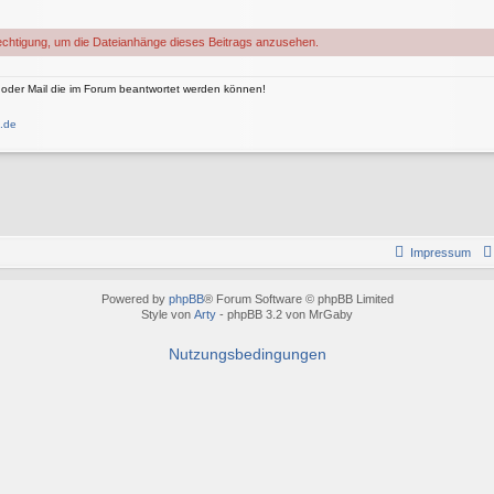
chtigung, um die Dateianhänge dieses Beitrags anzusehen.
 oder Mail die im Forum beantwortet werden können!
.de
Impressum
Powered by
phpBB
® Forum Software © phpBB Limited
Style von
Arty
- phpBB 3.2 von MrGaby
Nutzungsbedingungen