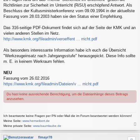
i
Richtlinien zur Sicherheit im Unterricht (RiSU) erschöpfend Antwort. Als
t
r
Beschluss der Kultusministerkonferenz vom 09.09.1994 in der aktuellste
a
Fassung vom 28.03.2003 haben sie den Status einer Empfehlung.
g
Das 316-seitige PDF-Dokument findet sich auf der Seite der KMK und an
vielen anderen Stellen im Netz.
http://www.kmk.org/fileadmin/veroeffent ... rricht.pdf
Als besonders interessante Information habe ich euch die Übersicht
"Werkzeugeinsatz nach Jahrgangsstufe" herausgepickt. Diese Info sollte
m. E. in keinem Werkraum fehlen.
NEU
Fassung vom 26.02.2016
https://www.kmk.org/fileadmin/Dateien/v ... rricht.pdf
Du hast keine ausreichende Berechtigung, um die Dateianhänge dieses Beitrags
anzusehen.
Ich beantworte keine Fragen per PN oder Mail die im Forum beantwortet werden können!
Meine Seite:
www.herrseibert.de
Meine private Seite:
www.baumlaube.de
a
c
flmayr78
h