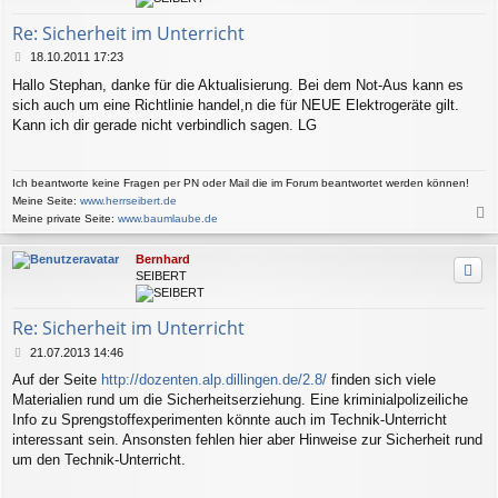
b
e
Re: Sicherheit im Unterricht
n
B
18.10.2011 17:23
e
Hallo Stephan, danke für die Aktualisierung. Bei dem Not-Aus kann es
i
sich auch um eine Richtlinie handel,n die für NEUE Elektrogeräte gilt.
t
r
Kann ich dir gerade nicht verbindlich sagen. LG
a
g
Ich beantworte keine Fragen per PN oder Mail die im Forum beantwortet werden können!
Meine Seite:
www.herrseibert.de
Meine private Seite:
www.baumlaube.de
a
c
Bernhard
h
SEIBERT
o
b
e
Re: Sicherheit im Unterricht
n
B
21.07.2013 14:46
e
Auf der Seite
http://dozenten.alp.dillingen.de/2.8/
finden sich viele
i
Materialien rund um die Sicherheitserziehung. Eine kriminialpolizeiliche
t
r
Info zu Sprengstoffexperimenten könnte auch im Technik-Unterricht
a
interessant sein. Ansonsten fehlen hier aber Hinweise zur Sicherheit rund
g
um den Technik-Unterricht.