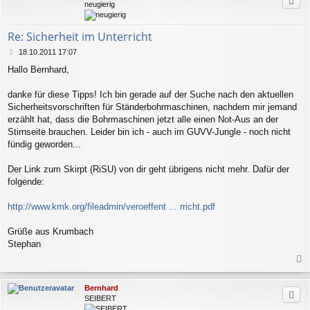
neugierig
o
b
e
Re: Sicherheit im Unterricht
n
B
18.10.2011 17:07
e
Hallo Bernhard,
i
t
r
danke für diese Tipps! Ich bin gerade auf der Suche nach den aktuellen
a
Sicherheitsvorschriften für Ständerbohrmaschinen, nachdem mir jemand
g
erzählt hat, dass die Bohrmaschinen jetzt alle einen Not-Aus an der
Stirnseite brauchen. Leider bin ich - auch im GUVV-Jungle - noch nicht
fündig geworden...
Der Link zum Skirpt (RiSU) von dir geht übrigens nicht mehr. Dafür der
folgende:
http://www.kmk.org/fileadmin/veroeffent ... rricht.pdf
Grüße aus Krumbach
Stephan
a
c
Bernhard
h
SEIBERT
o