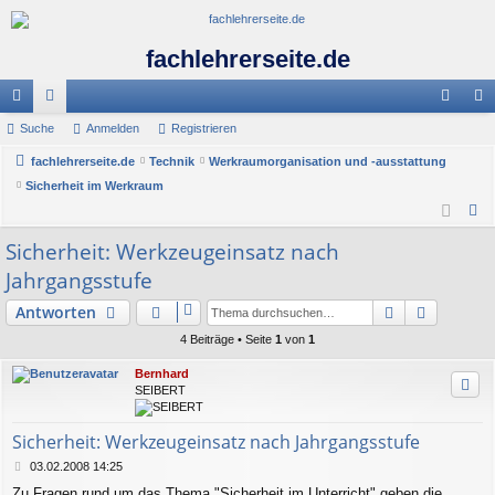
fachlehrerseite.de
ch
Suche
or
Anmelden
Registrieren
n
eg
ne
fachlehrerseite.de
en
Technik
Werkraumorganisation und -ausstattung
m
ist
Sicherheit im Werkraum
llz
el
rie
S
ug
de
re
u
Sicherheit: Werkzeugeinsatz nach
c
riff
n
n
Jahrgangsstufe
h
Suche
Erweiter
e
Antworten
4 Beiträge • Seite
1
von
1
Bernhard
SEIBERT
Sicherheit: Werkzeugeinsatz nach Jahrgangsstufe
B
03.02.2008 14:25
e
Zu Fragen rund um das Thema "Sicherheit im Unterricht" geben die