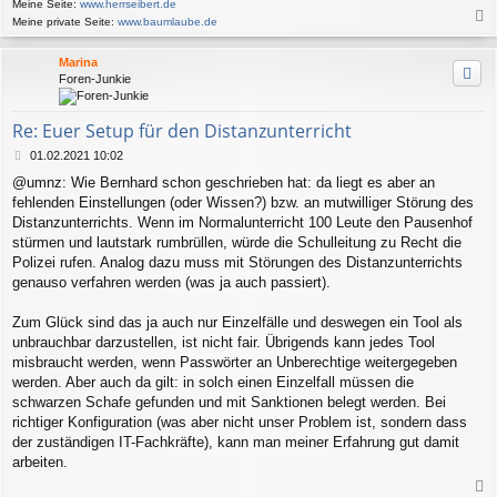
Meine Seite:
www.herrseibert.de
Meine private Seite:
www.baumlaube.de
a
c
Marina
h
Foren-Junkie
o
b
e
Re: Euer Setup für den Distanzunterricht
n
B
01.02.2021 10:02
e
@umnz: Wie Bernhard schon geschrieben hat: da liegt es aber an
i
fehlenden Einstellungen (oder Wissen?) bzw. an mutwilliger Störung des
t
r
Distanzunterrichts. Wenn im Normalunterricht 100 Leute den Pausenhof
a
stürmen und lautstark rumbrüllen, würde die Schulleitung zu Recht die
g
Polizei rufen. Analog dazu muss mit Störungen des Distanzunterrichts
genauso verfahren werden (was ja auch passiert).
Zum Glück sind das ja auch nur Einzelfälle und deswegen ein Tool als
unbrauchbar darzustellen, ist nicht fair. Übrigends kann jedes Tool
misbraucht werden, wenn Passwörter an Unberechtige weitergegeben
werden. Aber auch da gilt: in solch einen Einzelfall müssen die
schwarzen Schafe gefunden und mit Sanktionen belegt werden. Bei
richtiger Konfiguration (was aber nicht unser Problem ist, sondern dass
der zuständigen IT-Fachkräfte), kann man meiner Erfahrung gut damit
arbeiten.