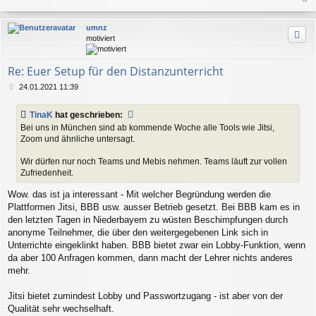
a
c
umnz
h
motiviert
o
b
e
Re: Euer Setup für den Distanzunterricht
n
B
24.01.2021 11:39
e
i
TinaK
hat geschrieben:
t
Bei uns in München sind ab kommende Woche alle Tools wie Jitsi,
r
Zoom und ähnliche untersagt.
a
g
Wir dürfen nur noch Teams und Mebis nehmen. Teams läuft zur vollen
Zufriedenheit.
Wow. das ist ja interessant - Mit welcher Begründung werden die
Plattformen Jitsi, BBB usw. ausser Betrieb gesetzt. Bei BBB kam es in
den letzten Tagen in Niederbayern zu wüsten Beschimpfungen durch
anonyme Teilnehmer, die über den weitergegebenen Link sich in
Unterrichte eingeklinkt haben. BBB bietet zwar ein Lobby-Funktion, wenn
da aber 100 Anfragen kommen, dann macht der Lehrer nichts anderes
mehr.
Jitsi bietet zumindest Lobby und Passwortzugang - ist aber von der
Qualität sehr wechselhaft.