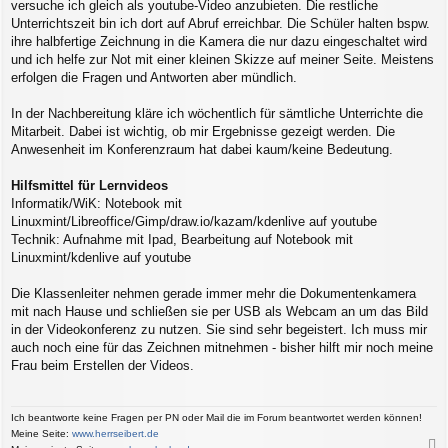
versuche ich gleich als youtube-Video anzubieten. Die restliche
Unterrichtszeit bin ich dort auf Abruf erreichbar. Die Schüler halten bspw.
ihre halbfertige Zeichnung in die Kamera die nur dazu eingeschaltet wird
und ich helfe zur Not mit einer kleinen Skizze auf meiner Seite. Meistens
erfolgen die Fragen und Antworten aber mündlich.
In der Nachbereitung kläre ich wöchentlich für sämtliche Unterrichte die
Mitarbeit. Dabei ist wichtig, ob mir Ergebnisse gezeigt werden. Die
Anwesenheit im Konferenzraum hat dabei kaum/keine Bedeutung.
Hilfsmittel für Lernvideos
Informatik/WiK: Notebook mit
Linuxmint/Libreoffice/Gimp/draw.io/kazam/kdenlive auf youtube
Technik: Aufnahme mit Ipad, Bearbeitung auf Notebook mit
Linuxmint/kdenlive auf youtube
Die Klassenleiter nehmen gerade immer mehr die Dokumentenkamera
mit nach Hause und schließen sie per USB als Webcam an um das Bild
in der Videokonferenz zu nutzen. Sie sind sehr begeistert. Ich muss mir
auch noch eine für das Zeichnen mitnehmen - bisher hilft mir noch meine
Frau beim Erstellen der Videos.
Ich beantworte keine Fragen per PN oder Mail die im Forum beantwortet werden können!
Meine Seite:
www.herrseibert.de