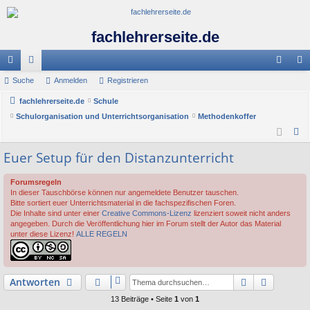
fachlehrerseite.de
ch
Suche
or
Anmelden
Registrieren
n
eg
ne
fachlehrerseite.de
en
Schule
m
ist
Schulorganisation und Unterrichtsorganisation
Methodenkoffer
llz
el
rie
S
ug
de
re
u
Euer Setup für den Distanzunterricht
c
riff
n
n
h
Forumsregeln
In dieser Tauschbörse können nur angemeldete Benutzer tauschen.
e
Bitte sortiert euer Unterrichtsmaterial in die fachspezifischen Foren.
Die Inhalte sind unter einer
Creative Commons-Lizenz
lizenziert soweit nicht anders
angegeben. Durch die Veröffentlichung hier im Forum stellt der Autor das Material
unter diese Lizenz!
ALLE REGELN
Suche
Erweiter
Antworten
13 Beiträge • Seite
1
von
1