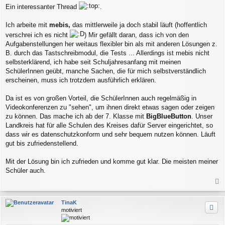
e
Ein interessanter Thread
.
i
t
r
Ich arbeite mit
mebis,
das mittlerweile ja doch stabil läuft (hoffentlich
a
verschrei ich es nicht
) Mir gefällt daran, dass ich von den
g
Aufgabenstellungen her weitaus flexibler bin als mit anderen Lösungen z.
B. durch das Tastschreibmodul, die Tests ... Allerdings ist mebis nicht
selbsterklärend, ich habe seit Schuljahresanfang mit meinen
SchülerInnen geübt, manche Sachen, die für mich selbstverständlich
erscheinen, muss ich trotzdem ausführlich erklären.
Da ist es von großen Vorteil, die SchülerInnen auch regelmäßig in
Videokonferenzen zu "sehen", um ihnen direkt etwas sagen oder zeigen
zu können. Das mache ich ab der 7. Klasse mit
BigBlueButton
. Unser
Landkreis hat für alle Schulen des Kreises dafür Server eingerichtet, so
dass wir es datenschutzkonform und sehr bequem nutzen können. Läuft
gut bis zufriedenstellend.
Mit der Lösung bin ich zufrieden und komme gut klar. Die meisten meiner
Schüler auch.
a
c
TinaK
h
motiviert
o
b