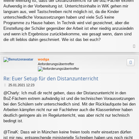
Meine Meinung ist, dass der Distanzunterricht für die boZ-Fächer extrem
i
Aufwendig in der Vorbereitung ist. Unterrichtsinhalte in WiK gehen mir
t
r
langsam aus, weil Tastschreiben nicht möglich ist, da die Kinder
a
unterschiedliche Voraussetzungen haben und viele SuS keine
g
Programme zu Hause haben. In Technik wird viel gezeichnet, aber die
Einstellung der Schüler gegenüber der Arbeit ist eher niedrig anzusiedeln
und wenn ich Ergebnisse zurückbekomme, wie gesagt wenn, dann sind
die oft lieblos dahin geschmiert. Wie ist das bei euch?
a
c
wodga
h
Anforderungsübertreffer
o
b
e
Re: Euer Setup für den Distanzunterricht
n
B
25.01.2021 12:23
e
@Charly: Ich muß dir recht geben, dass der Distanzunterricht in den
i
BoZ-Fächern extrem aufwändig ist und die technischen Voraussetzungen
t
r
bei den Schülern sehr unterschiedlich sind. Mit der Rücklaufquote bei den
a
Arbeiten kämpfen nicht nur wir Fachlehrer auch die Klassenlehrer haben
g
deutlich geringere als im Regelunterricht, was aber nicht nur technisch
bedingt ist.
@TinaK: Dass wir in München keine freien tools mehr einsetzen dürfen
ist mir neu, entsprechende ministerielle Schreiben haben uns noch nicht