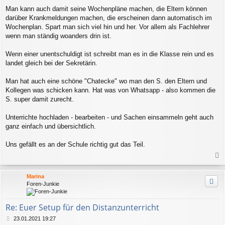
Man kann auch damit seine Wochenpläne machen, die Eltern können
darüber Krankmeldungen machen, die erscheinen dann automatisch im
Wochenplan. Spart man sich viel hin und her. Vor allem als Fachlehrer
wenn man ständig woanders drin ist.
Wenn einer unentschuldigt ist schreibt man es in die Klasse rein und es
landet gleich bei der Sekretärin.
Man hat auch eine schöne "Chatecke" wo man den S. den Eltern und
Kollegen was schicken kann. Hat was von Whatsapp - also kommen die
S. super damit zurecht.
Unterrichte hochladen - bearbeiten - und Sachen einsammeln geht auch
ganz einfach und übersichtlich.
Uns gefällt es an der Schule richtig gut das Teil.
a
c
Marina
h
Foren-Junkie
o
b
e
Re: Euer Setup für den Distanzunterricht
n
B
23.01.2021 19:27