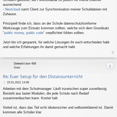
ausreichend
-
Nextcloud
samt Client zur Synchronisation meiner Schuldateien mit
Zuhause.
Prinzipiell finde ich, dass an der Schule datenschutzkonforme
Werkzeuge zum Einsatz kommen sollten, welche sich dem Grundsatz
"public money, public code"
verpflichtet fühlen sollten.
Jetzt bin ich gespannt, für welche Lösungen ihr euch entschieden habt
und welche Erfahrungen ihr damit gemacht habt.
a
c
Deleted User 458
h
Gast
o
b
Re: Euer Setup für den Distanzunterricht
e
n
B
23.01.2021 14:08
e
Arbeiten mit dem Schulmanager. Läuft inzwischen super zuverlässig.
i
Besteht aus lauter Modulen, die jede Schule nach Bedarf
t
r
zusammenbuchen kann. Kostet halt.
a
g
Vorteil ist, dass das Teil echt idiotensicher und selbsterklärend ist. Damit
kommen alle Schüler klar.