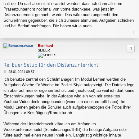
halt so. Da darf aber nicht erwartet werden, dass ich dann alles im
Präsenzunterricht nochmal von vorne durchkaue, was jetzt im
Distanzunterricht gemacht wurde. Das wäre auch ungerecht den
SchülerInnen gegenüber, die sich zuhause abmühen, Aufgaben schicken
und bei Bedarf nachfragen. Die haben wir ja auch.
a
c
Bernhard
h
SEIBERT
o
b
e
Re: Euer Setup für den Distanzunterricht
n
B
28.01.2021 09:57
e
Ich benutze zentral den Schulmanager: Im Modul Lernen werden die
i
Aufgaben Woche für Woche im Padlet-Style aufgezeigt. Die Dateien lege
t
r
ich aber auf meiner eigenen Schulcloud (nextcloud) ab weil ich dort keine
a
Einschränkungen habe. In der Aufgabe wird ein von mir erstelltes
g
Youtube-Video direkt eingebunden (wenn ich eines erstellt habe). Im
Modul Lernen geben die Schüler auch aufgabenbezogen die Fotos ihrer
Übungen zur Bestätigung/Korrektur ab.
Während der Unterrichtszeit kläre ich am Anfang im
Videokonferenzmodul (Schulmanager/BBB) die heutige Aufgabe oder
führe auch mal einen neuen Inhalt ein. Langfristig wichtige Inhalte