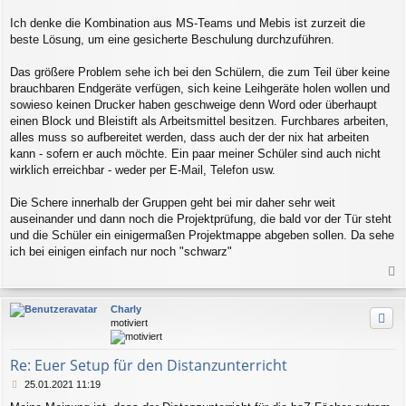
Ich denke die Kombination aus MS-Teams und Mebis ist zurzeit die
beste Lösung, um eine gesicherte Beschulung durchzuführen.
Das größere Problem sehe ich bei den Schülern, die zum Teil über keine
brauchbaren Endgeräte verfügen, sich keine Leihgeräte holen wollen und
sowieso keinen Drucker haben geschweige denn Word oder überhaupt
einen Block und Bleistift als Arbeitsmittel besitzen. Furchbares arbeiten,
alles muss so aufbereitet werden, dass auch der der nix hat arbeiten
kann - sofern er auch möchte. Ein paar meiner Schüler sind auch nicht
wirklich erreichbar - weder per E-Mail, Telefon usw.
Die Schere innerhalb der Gruppen geht bei mir daher sehr weit
auseinander und dann noch die Projektprüfung, die bald vor der Tür steht
und die Schüler ein einigermaßen Projektmappe abgeben sollen. Da sehe
ich bei einigen einfach nur noch "schwarz"
a
c
Charly
h
motiviert
o
b
e
Re: Euer Setup für den Distanzunterricht
n
B
25.01.2021 11:19
e