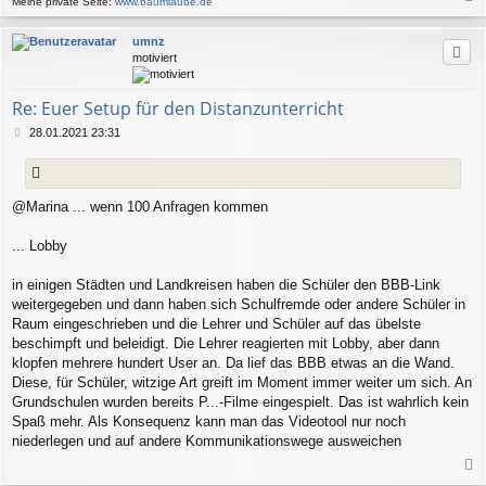
Meine private Seite:
www.baumlaube.de
a
c
umnz
h
motiviert
o
b
e
Re: Euer Setup für den Distanzunterricht
n
B
28.01.2021 23:31
e
i
t
r
@Marina ... wenn 100 Anfragen kommen
a
g
... Lobby
in einigen Städten und Landkreisen haben die Schüler den BBB-Link
weitergegeben und dann haben sich Schulfremde oder andere Schüler in
Raum eingeschrieben und die Lehrer und Schüler auf das übelste
beschimpft und beleidigt. Die Lehrer reagierten mit Lobby, aber dann
klopfen mehrere hundert User an. Da lief das BBB etwas an die Wand.
Diese, für Schüler, witzige Art greift im Moment immer weiter um sich. An
Grundschulen wurden bereits P...-Filme eingespielt. Das ist wahrlich kein
Spaß mehr. Als Konsequenz kann man das Videotool nur noch
niederlegen und auf andere Kommunikationswege ausweichen
a