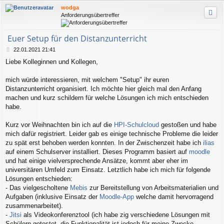
wodga
Anforderungsübertreffer
Euer Setup für den Distanzunterricht
B
22.01.2021 21:41
e
Liebe Kolleginnen und Kollegen,
i
t
r
mich würde interessieren, mit welchem "Setup" ihr euren
a
Distanzunterricht organisiert. Ich möchte hier gleich mal den Anfang
g
machen und kurz schildern für welche Lösungen ich mich entschieden
habe.
Kurz vor Weihnachten bin ich auf die
HPI-Schulcloud
gestoßen und habe
mich dafür registriert. Leider gab es einige technische Probleme die leider
zu spät erst behoben werden konnten. In der Zwischenzeit habe ich
ilias
auf einem Schulserver installiert. Dieses Programm basiert auf
moodle
und hat einige vielversprechende Ansätze, kommt aber eher im
universitären Umfeld zum Einsatz. Letztlich habe ich mich für folgende
Lösungen entschieden:
- Das vielgescholtene
Mebis
zur Bereitstellung von Arbeitsmaterialien und
Aufgaben (inklusive Einsatz der
Moodle-App
welche damit hervorragend
zusammenarbeitet).
-
Jitsi
als Videokonferenztool (ich habe zig verschiedene Lösungen mit
Schülern getestet, die Funktionalität ist jedoch für meine Zwecke