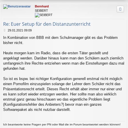
c
Bernhard
h
SEIBERT
o
b
e
Re: Euer Setup für den Distanzunterricht
n
B
29.01.2021 09:09
e
In Kombination von BBB mit dem Schulmanager gibt es das Problem
i
bisher nicht.
t
r
a
Heute morgen kam im Radio, dass die ersten Täter gestellt und
g
angeklagt werden. Darüber hinaus kann man den Schülern auch ziemlich
umfangreich ihre Rechte entziehen wenn man die Einstellungen dazu mal
gefunden hat.
So ist es bspw. bei richtiger Konfiguration generell erstmal nicht möglich
einen Pornofilm einzuspielen solange der Lehrer dem Schüler nicht das
Präsentationsrecht erteilt. Dieses Recht erhält aber immer nur einer und
es kann sofort wieder entzogen werden. Hier sollte man also wirklich
erstmal ganz genau hinschauen wo das eigentliche Problem liegt
(Konfigurationsfehler des Anbieters?) bevor man ein ganzes
Softwarepaket als nicht nutzbar darstellt.
Ich beantworte keine Fragen per PN oder Mail die im Forum beantwortet werden können!