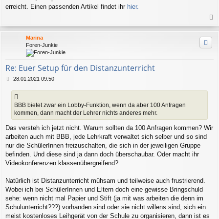
erreicht. Einen passenden Artikel findet ihr
hier.
a
c
Marina
h
Foren-Junkie
o
b
e
Re: Euer Setup für den Distanzunterricht
n
B
28.01.2021 09:50
e
i
t
BBB bietet zwar ein Lobby-Funktion, wenn da aber 100 Anfragen
r
kommen, dann macht der Lehrer nichts anderes mehr.
a
g
Das versteh ich jetzt nicht. Warum sollten da 100 Anfragen kommen? Wir
arbeiten auch mit BBB, jede Lehrkraft verwaltet sich selber und so sind
nur die SchülerInnen freizuschalten, die sich in der jeweiligen Gruppe
befinden. Und diese sind ja dann doch überschaubar. Oder macht ihr
Videokonferenzen klassenübergreifend?
Natürlich ist Distanzunterricht mühsam und teilweise auch frustrierend.
Wobei ich bei SchülerInnen und Eltern doch eine gewisse Bringschuld
sehe: wenn nicht mal Papier und Stift (ja mit was arbeiten die denn im
Schulunterricht???) vorhanden sind oder sie nicht willens sind, sich ein
meist kostenloses Leihgerät von der Schule zu organisieren, dann ist es