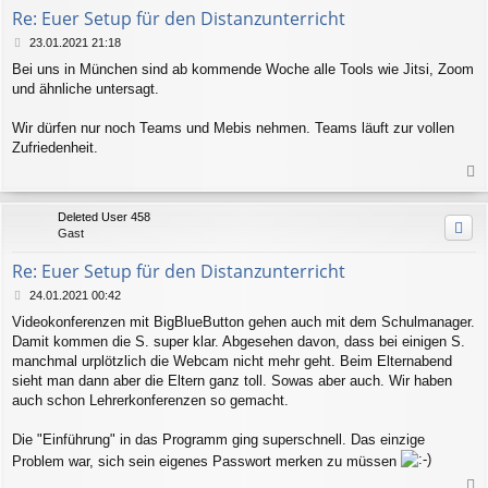
e
Re: Euer Setup für den Distanzunterricht
n
B
23.01.2021 21:18
e
Bei uns in München sind ab kommende Woche alle Tools wie Jitsi, Zoom
i
und ähnliche untersagt.
t
r
a
Wir dürfen nur noch Teams und Mebis nehmen. Teams läuft zur vollen
g
Zufriedenheit.
a
c
Deleted User 458
h
Gast
o
b
Re: Euer Setup für den Distanzunterricht
e
n
B
24.01.2021 00:42
e
Videokonferenzen mit BigBlueButton gehen auch mit dem Schulmanager.
i
Damit kommen die S. super klar. Abgesehen davon, dass bei einigen S.
t
r
manchmal urplötzlich die Webcam nicht mehr geht. Beim Elternabend
a
sieht man dann aber die Eltern ganz toll. Sowas aber auch. Wir haben
g
auch schon Lehrerkonferenzen so gemacht.
Die "Einführung" in das Programm ging superschnell. Das einzige
Problem war, sich sein eigenes Passwort merken zu müssen