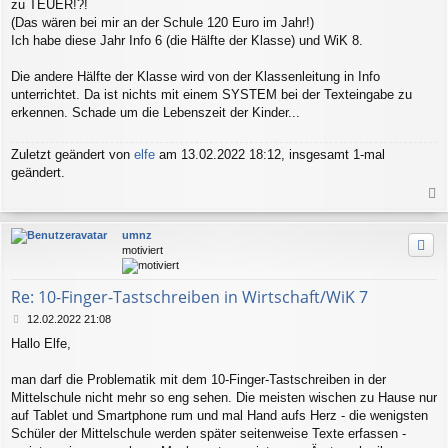
zu TEUER!?!
(Das wären bei mir an der Schule 120 Euro im Jahr!)
Ich habe diese Jahr Info 6 (die Hälfte der Klasse) und WiK 8.
Die andere Hälfte der Klasse wird von der Klassenleitung in Info
unterrichtet. Da ist nichts mit einem SYSTEM bei der Texteingabe zu
erkennen. Schade um die Lebenszeit der Kinder...
Zuletzt geändert von
elfe
am 13.02.2022 18:12, insgesamt 1-mal
geändert.
a
c
umnz
h
motiviert
o
b
e
Re: 10-Finger-Tastschreiben in Wirtschaft/WiK 7
n
B
12.02.2022 21:08
e
Hallo Elfe,
i
t
r
man darf die Problematik mit dem 10-Finger-Tastschreiben in der
a
Mittelschule nicht mehr so eng sehen. Die meisten wischen zu Hause nur
g
auf Tablet und Smartphone rum und mal Hand aufs Herz - die wenigsten
Schüler der Mittelschule werden später seitenweise Texte erfassen -