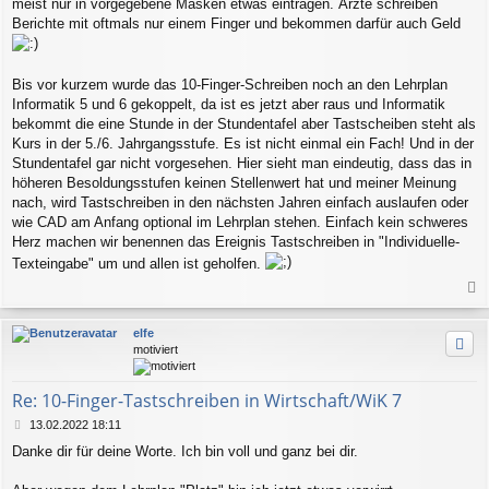
meist nur in vorgegebene Masken etwas eintragen. Ärzte schreiben
Berichte mit oftmals nur einem Finger und bekommen darfür auch Geld
Bis vor kurzem wurde das 10-Finger-Schreiben noch an den Lehrplan
Informatik 5 und 6 gekoppelt, da ist es jetzt aber raus und Informatik
bekommt die eine Stunde in der Stundentafel aber Tastscheiben steht als
Kurs in der 5./6. Jahrgangsstufe. Es ist nicht einmal ein Fach! Und in der
Stundentafel gar nicht vorgesehen. Hier sieht man eindeutig, dass das in
höheren Besoldungsstufen keinen Stellenwert hat und meiner Meinung
nach, wird Tastschreiben in den nächsten Jahren einfach auslaufen oder
wie CAD am Anfang optional im Lehrplan stehen. Einfach kein schweres
Herz machen wir benennen das Ereignis Tastschreiben in "Individuelle-
Texteingabe" um und allen ist geholfen.
a
c
elfe
h
motiviert
o
b
e
Re: 10-Finger-Tastschreiben in Wirtschaft/WiK 7
n
B
13.02.2022 18:11
e
Danke dir für deine Worte. Ich bin voll und ganz bei dir.
i
t
r