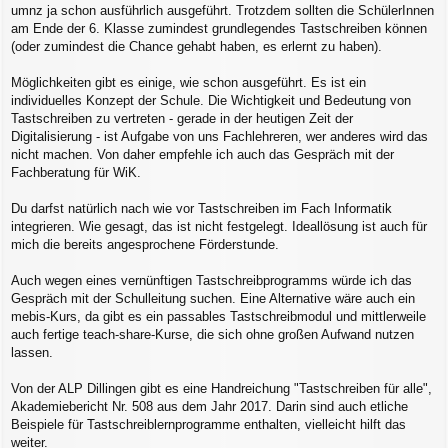
r
umnz ja schon ausführlich ausgeführt. Trotzdem sollten die SchülerInnen
a
am Ende der 6. Klasse zumindest grundlegendes Tastschreiben können
g
(oder zumindest die Chance gehabt haben, es erlernt zu haben).
Möglichkeiten gibt es einige, wie schon ausgeführt. Es ist ein
individuelles Konzept der Schule. Die Wichtigkeit und Bedeutung von
Tastschreiben zu vertreten - gerade in der heutigen Zeit der
Digitalisierung - ist Aufgabe von uns Fachlehreren, wer anderes wird das
nicht machen. Von daher empfehle ich auch das Gespräch mit der
Fachberatung für WiK.
Du darfst natürlich nach wie vor Tastschreiben im Fach Informatik
integrieren. Wie gesagt, das ist nicht festgelegt. Ideallösung ist auch für
mich die bereits angesprochene Förderstunde.
Auch wegen eines vernünftigen Tastschreibprogramms würde ich das
Gespräch mit der Schulleitung suchen. Eine Alternative wäre auch ein
mebis-Kurs, da gibt es ein passables Tastschreibmodul und mittlerweile
auch fertige teach-share-Kurse, die sich ohne großen Aufwand nutzen
lassen.
Von der ALP Dillingen gibt es eine Handreichung "Tastschreiben für alle",
Akademiebericht Nr. 508 aus dem Jahr 2017. Darin sind auch etliche
Beispiele für Tastschreiblernprogramme enthalten, vielleicht hilft das
weiter.