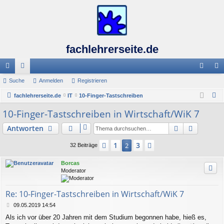
fachlehrerseite.de
ch
Suche
or
Anmelden
Registrieren
n
eg
S
ne
fachlehrerseite.de
en
IT
10-Finger-Tastschreiben
m
ist
u
10-Finger-Tastschreiben in Wirtschaft/WiK 7
llz
el
rie
c
ug
de
re
Suche
Erweiter
Antworten
h
e
riff
n
n
1
3
Vorherige
2
Nächste
32 Beiträge
Borcas
Moderator
Re: 10-Finger-Tastschreiben in Wirtschaft/WiK 7
B
09.05.2019 14:54
e
Als ich vor über 20 Jahren mit dem Studium begonnen habe, hieß es,
i