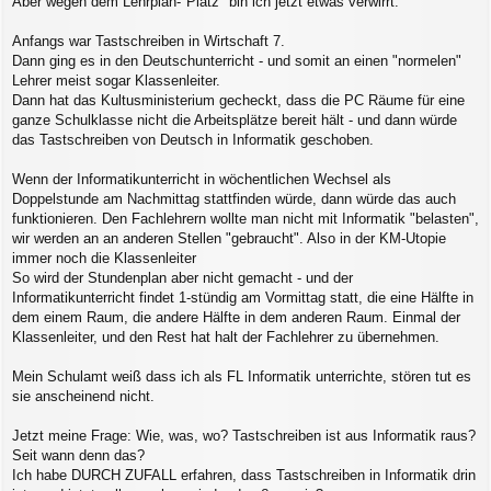
Aber wegen dem Lehrplan-"Platz" bin ich jetzt etwas verwirrt.
a
g
Anfangs war Tastschreiben in Wirtschaft 7.
Dann ging es in den Deutschunterricht - und somit an einen "normelen"
Lehrer meist sogar Klassenleiter.
Dann hat das Kultusministerium gecheckt, dass die PC Räume für eine
ganze Schulklasse nicht die Arbeitsplätze bereit hält - und dann würde
das Tastschreiben von Deutsch in Informatik geschoben.
Wenn der Informatikunterricht in wöchentlichen Wechsel als
Doppelstunde am Nachmittag stattfinden würde, dann würde das auch
funktionieren. Den Fachlehrern wollte man nicht mit Informatik "belasten",
wir werden an an anderen Stellen "gebraucht". Also in der KM-Utopie
immer noch die Klassenleiter
So wird der Stundenplan aber nicht gemacht - und der
Informatikunterricht findet 1-stündig am Vormittag statt, die eine Hälfte in
dem einem Raum, die andere Hälfte in dem anderen Raum. Einmal der
Klassenleiter, und den Rest hat halt der Fachlehrer zu übernehmen.
Mein Schulamt weiß dass ich als FL Informatik unterrichte, stören tut es
sie anscheinend nicht.
Jetzt meine Frage: Wie, was, wo? Tastschreiben ist aus Informatik raus?
Seit wann denn das?
Ich habe DURCH ZUFALL erfahren, dass Tastschreiben in Informatik drin