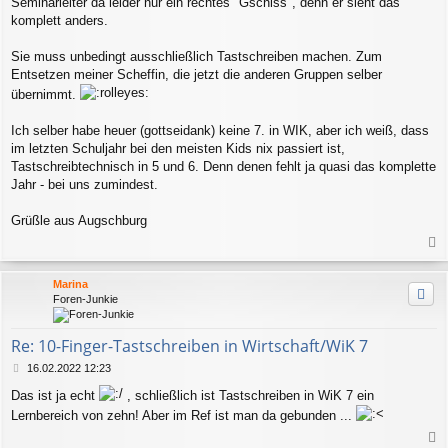
Seminarleiter da leider nur ein rechtes "Gschiss", denn er sieht das
g
komplett anders.
Sie muss unbedingt ausschließlich Tastschreiben machen. Zum
Entsetzen meiner Scheffin, die jetzt die anderen Gruppen selber
übernimmt.
Ich selber habe heuer (gottseidank) keine 7. in WIK, aber ich weiß, dass
im letzten Schuljahr bei den meisten Kids nix passiert ist,
Tastschreibtechnisch in 5 und 6. Denn denen fehlt ja quasi das komplette
Jahr - bei uns zumindest.
Grüßle aus Augschburg
a
c
Marina
h
Foren-Junkie
o
b
e
Re: 10-Finger-Tastschreiben in Wirtschaft/WiK 7
n
B
16.02.2022 12:23
e
Das ist ja echt
, schließlich ist Tastschreiben in WiK 7 ein
i
t
Lernbereich von zehn! Aber im Ref ist man da gebunden ...
r
a