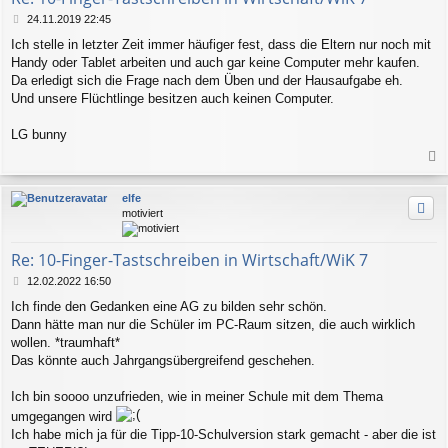
n
B
24.11.2019 22:45
e
Ich stelle in letzter Zeit immer häufiger fest, dass die Eltern nur noch mit
i
Handy oder Tablet arbeiten und auch gar keine Computer mehr kaufen.
t
r
Da erledigt sich die Frage nach dem Üben und der Hausaufgabe eh.
a
Und unsere Flüchtlinge besitzen auch keinen Computer.
g
LG bunny
a
c
elfe
h
motiviert
o
b
e
Re: 10-Finger-Tastschreiben in Wirtschaft/WiK 7
n
B
12.02.2022 16:50
e
Ich finde den Gedanken eine AG zu bilden sehr schön.
i
Dann hätte man nur die Schüler im PC-Raum sitzen, die auch wirklich
t
r
wollen. *traumhaft*
a
Das könnte auch Jahrgangsübergreifend geschehen.
g
Ich bin soooo unzufrieden, wie in meiner Schule mit dem Thema
umgegangen wird
Ich habe mich ja für die Tipp-10-Schulversion stark gemacht - aber die ist