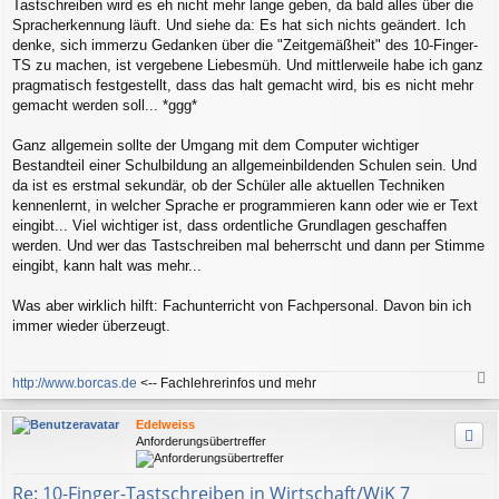
Tastschreiben wird es eh nicht mehr lange geben, da bald alles über die
t
r
Spracherkennung läuft. Und siehe da: Es hat sich nichts geändert. Ich
a
denke, sich immerzu Gedanken über die "Zeitgemäßheit" des 10-Finger-
g
TS zu machen, ist vergebene Liebesmüh. Und mittlerweile habe ich ganz
pragmatisch festgestellt, dass das halt gemacht wird, bis es nicht mehr
gemacht werden soll... *ggg*
Ganz allgemein sollte der Umgang mit dem Computer wichtiger
Bestandteil einer Schulbildung an allgemeinbildenden Schulen sein. Und
da ist es erstmal sekundär, ob der Schüler alle aktuellen Techniken
kennenlernt, in welcher Sprache er programmieren kann oder wie er Text
eingibt... Viel wichtiger ist, dass ordentliche Grundlagen geschaffen
werden. Und wer das Tastschreiben mal beherrscht und dann per Stimme
eingibt, kann halt was mehr...
Was aber wirklich hilft: Fachunterricht von Fachpersonal. Davon bin ich
immer wieder überzeugt.
http://www.borcas.de
<-- Fachlehrerinfos und mehr
a
c
Edelweiss
h
Anforderungsübertreffer
o
b
e
Re: 10-Finger-Tastschreiben in Wirtschaft/WiK 7