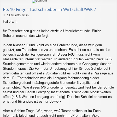
b
e
Re: 10-Finger-Tastschreiben in Wirtschaft/WiK 7
n
B
14.02.2022 08:45
e
Hallo Elfi,
i
t
r
für Tastschreiben gibt es keine offzielle Unterrichtsstunde. Einige
a
Schulen machen das wie folgt:
g
in den Klassen 5 und 6 gibt es eine Förderstunde, diese wird gern
genutzt, um Tastschreiben zu unterrichten. Es sieht so aus, als ob das
bei euch auch der Fall gewesen ist. Dieser FöU muss nicht vom
Klassenleiter unterrichtet werden. In anderen Schulen werden hierzu AG-
Stunden genommen und wieder andere nehmen aus Ganzgangsklassen
Stunden heraus. Die Form der Umsetzung ist hier für jede Schule recht
offen gehalten und offizielle Vorgaben gibt es nicht - nur die Passage aus
dem LP: "Tastschreiben wird als Lehrgang fachunabhängig oder
fächerübergreifend in Jahrgangsstufe 5 und/oder 6 verpflichtend
unterrichtet." Wie dieses 5/6 und/oder umgesetzt wird liegt bei der Schule
selbst und der Begriff Lehrgang lässt ebenfalls sehr viele Möglichkeiten
offen (z.B 6 Wochen Lehrgang und fertig). Der eine Schulleiter nimmt es
ernst und für andere ist es nur Beiwerk.
Aber auf deine Frage: Wie, wann, wo? Tastschreiben ist im Fach
Informatik falsch und ist auch nicht mehr im LP enthalten. Viele