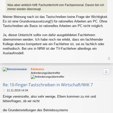
r
Was aber wirklich hilft: Fachunterricht von Fachpersonal. Davon bin ich
a
immer wieder überzeugt.
g
Meiner Meinung nach ist das Tastschreiben keine Frage der Wichtigkeit.
Es ist eine Grundvoraussetzung(!) für rationelles Arbeiten am PC. Ohne
Tastschreiben als Basis ist rationelles Arbeiten am PC nicht möglich.
Ja, dieser Unterricht sollte von dafür ausgebildeten Fachlehrern
übernommen werden. Ich habe noch nie erlebt, dass ein fachfremder
Kollege ebenso kompetent wie ein Fachlehrer ist, sei es fachlich oder
methodisch. Bei uns in NRW ist der TV-Fachlehrer allerdings ein
Auslaufmodell.
a
c
Edelweiss
h
Anforderungsübertreffer
o
b
e
Re: 10-Finger-Tastschreiben in Wirtschaft/WiK 7
n
B
11.11.2019 14:34
e
Einige vereinzelte, also sehr wenige, Eltern kommen zu mir und
i
bitten/fragen, ob wir nicht
t
r
a
die Grundeinstellungen des Betriebssystems
g