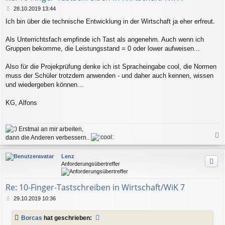
n
B
28.10.2019 13:44
e
Ich bin über die technische Entwicklung in der Wirtschaft ja eher erfreut.
i
t
r
Als Unterrichtsfach empfinde ich Tast als angenehm. Auch wenn ich
a
Gruppen bekomme, die Leistungsstand = 0 oder lower aufweisen...
g
Also für die Projekprüfung denke ich ist Spracheingabe cool, die Normen
muss der Schüler trotzdem anwenden - und daher auch kennen, wissen
und wiedergeben können...
KG, Alfons
Erstmal an mir arbeiten,
dann die Anderen verbessern..
a
c
Lenz
h
Anforderungsübertreffer
o
b
e
Re: 10-Finger-Tastschreiben in Wirtschaft/WiK 7
n
B
29.10.2019 10:36
e
i
Borcas
hat geschrieben:
t