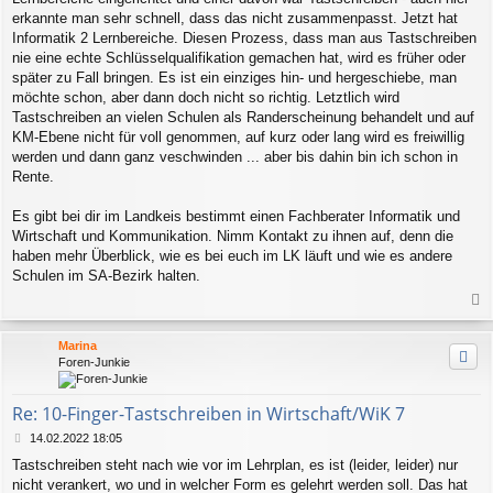
erkannte man sehr schnell, dass das nicht zusammenpasst. Jetzt hat
Informatik 2 Lernbereiche. Diesen Prozess, dass man aus Tastschreiben
nie eine echte Schlüsselqualifikation gemachen hat, wird es früher oder
später zu Fall bringen. Es ist ein einziges hin- und hergeschiebe, man
möchte schon, aber dann doch nicht so richtig. Letztlich wird
Tastschreiben an vielen Schulen als Randerscheinung behandelt und auf
KM-Ebene nicht für voll genommen, auf kurz oder lang wird es freiwillig
werden und dann ganz veschwinden ... aber bis dahin bin ich schon in
Rente.
Es gibt bei dir im Landkeis bestimmt einen Fachberater Informatik und
Wirtschaft und Kommunikation. Nimm Kontakt zu ihnen auf, denn die
haben mehr Überblick, wie es bei euch im LK läuft und wie es andere
Schulen im SA-Bezirk halten.
a
c
Marina
h
Foren-Junkie
o
b
e
Re: 10-Finger-Tastschreiben in Wirtschaft/WiK 7
n
B
14.02.2022 18:05
e
Tastschreiben steht nach wie vor im Lehrplan, es ist (leider, leider) nur
i
nicht verankert, wo und in welcher Form es gelehrt werden soll. Das hat
t