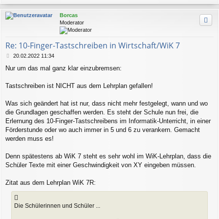
a
g
c
Borcas
h
Moderator
o
b
e
Re: 10-Finger-Tastschreiben in Wirtschaft/WiK 7
n
B
20.02.2022 11:34
e
Nur um das mal ganz klar einzubremsen:
i
t
r
Tastschreiben ist NICHT aus dem Lehrplan gefallen!
a
g
Was sich geändert hat ist nur, dass nicht mehr festgelegt, wann und wo
die Grundlagen geschaffen werden. Es steht der Schule nun frei, die
Erlernung des 10-Finger-Tastschreibens im Informatik-Unterricht, in einer
Förderstunde oder wo auch immer in 5 und 6 zu verankern. Gemacht
werden muss es!
Denn spätestens ab WiK 7 steht es sehr wohl im WiK-Lehrplan, dass die
Schüler Texte mit einer Geschwindigkeit von XY eingeben müssen.
Zitat aus dem Lehrplan WiK 7R:
Die Schülerinnen und Schüler ...