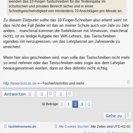
wenden das 10-Finger-Tastschreiben für die Texteingabe im
schulischen und privaten Bereich sicher und in einer
Schreibgeschwindigkeit von mindestens 70 Anschlägen pro Minute an.
Zu diesem Zeitpunkt sollte das 10-Finger-Schreiben also erlernt sein! Ist
dies nicht der Fall (leider ist das an meiner Schule auch von Jahr zu Jahr
anders... manchmal kommen die Siebtklässer mit Vorwissen, manchmal
nicht), ist es leidige Aufgabe des WiK-Lehrers, das Tastschreiben
irgendwo mit reinzupressen, um das Lehrplanziel am Jahresende zu
erreichen!
Wenn hier also geschrieben wird, man solle das Tastschreiben nicht mehr
so ernst nehmen oder das Tastschreiben wäre sogar aus dem Lehrplan
herausgenommen worden, dann ist dies definitiv nicht richtig.
http://www.borcas.de
<-- Fachlehrerinfos und mehr
a
c
Antworten
h
o
1
3
Vorherige
2
Nächste
32 Beiträge
b
e
Gehe zu
n
fachlehrerseite.de
Alle Cookies löschen
Alle Zeiten sind
UTC+02:00