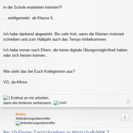
in der Schule erarbeiten könnten?!
... wohlgemerkt: ab Klasse 5....
Ich habe dankend abgewinkt. Bin sehr froh, wenn die Kleinen motiviert
schreiben und zum Halbjahr auch das Tempo hinbekommen.
Ich habe immer noch Eltern, die keine digitale Übungsmöglichkeit haben
oder sich leisten können...
Wie sieht das bei Euch Kolleginn/en aus?
VG, da Alfons
Erstmal an mir arbeiten,
dann die Anderen verbessern..
a
c
bunny
h
Anforderungsübertreffer
o
b
e
Re: 10-Finger-Tastschreiben in Wirtschaft/WiK 7