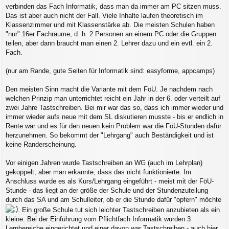
verbinden das Fach Informatik, dass man da immer am PC sitzen muss.
Das ist aber auch nicht der Fall. Viele Inhalte laufen theoretisch im
Klassenzimmer und mit Klassenstärke ab. Die meisten Schulen haben
"nur" 16er Fachräume, d. h. 2 Personen an einem PC oder die Gruppen
teilen, aber dann braucht man einen 2. Lehrer dazu und ein evtl. ein 2.
Fach.
(nur am Rande, gute Seiten für Informatik sind: easyforme, appcamps)
Den meisten Sinn macht die Variante mit dem FöU. Je nachdem nach
welchen Prinzip man unterrichtet reicht ein Jahr in der 6. oder verteilt auf
zwei Jahre Tastschreiben. Bei mir war das so, dass ich immer wieder und
immer wieder aufs neue mit dem SL diskutieren musste - bis er endlich in
Rente war und es für den neuen kein Problem war die FöU-Stunden dafür
herzunehmen. So bekommt der "Lehrgang" auch Beständigkeit und ist
keine Randerscheinung.
Vor einigen Jahren wurde Tastschreiben an WG (auch im Lehrplan)
gekoppelt, aber man erkannte, dass das nicht funktionierte. Im
Anschluss wurde es als Kurs/Lehrgang eingeführt - meist mit der FöU-
Stunde - das liegt an der größe der Schule und der Stundenzuteilung
durch das SA und am Schulleiter, ob er die Stunde dafür "opfern" möchte
. Ein große Schule tut sich leichter Tastschreiben anzubieten als ein
kleine. Bei der Einführung vom Pflichtfach Informatik wurden 3
Lernbereiche eingerichtet und einer davon war Tastschreiben - auch hier