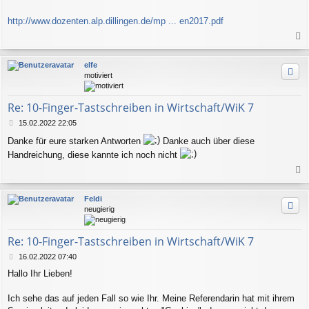
http://www.dozenten.alp.dillingen.de/mp ... en2017.pdf
a
c
elfe
h
motiviert
o
b
e
Re: 10-Finger-Tastschreiben in Wirtschaft/WiK 7
n
B
15.02.2022 22:05
e
Danke für eure starken Antworten
Danke auch über diese
i
t
Handreichung, diese kannte ich noch nicht
r
a
a
g
c
Feldi
h
neugierig
o
b
e
Re: 10-Finger-Tastschreiben in Wirtschaft/WiK 7
n
B
16.02.2022 07:40
e
Hallo Ihr Lieben!
i
t
r
Ich sehe das auf jeden Fall so wie Ihr. Meine Referendarin hat mit ihrem
a