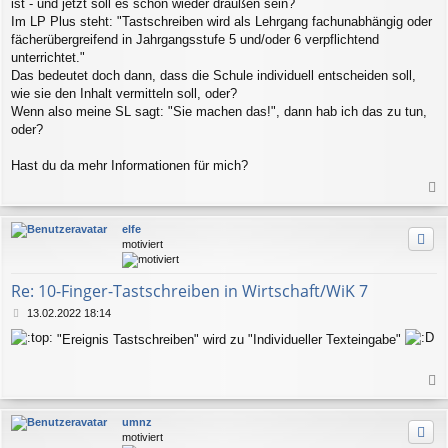
ist - und jetzt soll es schon wieder draußen sein?
Im LP Plus steht: "Tastschreiben wird als Lehrgang fachunabhängig oder
fächerübergreifend in Jahrgangsstufe 5 und/oder 6 verpflichtend
unterrichtet."
Das bedeutet doch dann, dass die Schule individuell entscheiden soll,
wie sie den Inhalt vermitteln soll, oder?
Wenn also meine SL sagt: "Sie machen das!", dann hab ich das zu tun,
oder?
Hast du da mehr Informationen für mich?
a
c
elfe
h
motiviert
o
b
e
Re: 10-Finger-Tastschreiben in Wirtschaft/WiK 7
n
B
13.02.2022 18:14
e
"Ereignis Tastschreiben" wird zu "Individueller Texteingabe"
i
t
r
a
a
g
c
umnz
h
motiviert
o