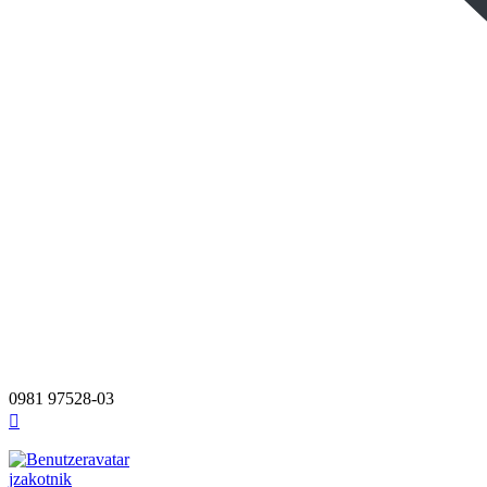
0981 97528-03
Nach
oben
jzakotnik