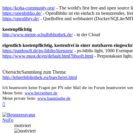
https://koha-community.org/
- The world's first free and open source l
https://openbiblio.de/
- OpenBiblio ist ein einfach zu benutzendes, fre
https://openlibry.de/
- Quelloffen und webbasiert (Docker/SQLite/MI
kostenpflichtig
http://www.meine-schulbibliothek.de/
- in der Cloud
eigentlich kostenpflichtig, kostenfrei in einer nutzbaren eingesc
https://paidosoft.de/ps-biblio/lizenzen/
- ps-biblio light, 1000 Exempar
https://www.must.de/en/default.html?libsoft.html
- Perpustakaan ligh
Übersicht/Sammlung zum Thema:
http://lehrerbibliothek.eu/buecherei.html
Ich beantworte keine Fragen per PN oder Mail die im Forum beantwortet we
Meine Seite:
www.herrseibert.de
Meine private Seite:
www.baumlaube.de
Nach
oben
NoFo
motiviert