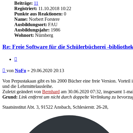
Beiträge:
11
Registriert:
11.10.2018 10:22
Punkte aus Reaktionen:
0
Name:
Norbert Forstere
Ausbildungsort:
FAU
Ausbildungsjahr:
1986
Wohnort:
Nürnberg
Re: Freie Software für die Schülerbücherei -bibliothe
Zitieren
Beitrag
von
NoFo
»
29.06.2020 20:13
Von Perpustakaan gibt es bis 2000 Bücher eine freie Version. Vorteil 
und die Lehrmittelausleihe.
Zuletzt geändert von
Bernhard
am 30.06.2020 07:32, insgesamt 1-mal
Grund:
Link entfernt um nicht durch doppelte Verlinkung zu bevorzu
Staatsinstitut Abt. 3, 91522 Ansbach, Schlesierstr. 26-28,