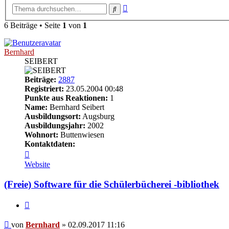
Erweiterte
Suche
Suche
6 Beiträge • Seite
1
von
1
Bernhard
SEIBERT
Beiträge:
2887
Registriert:
23.05.2004 00:48
Punkte aus Reaktionen:
1
Name:
Bernhard Seibert
Ausbildungsort:
Augsburg
Ausbildungsjahr:
2002
Wohnort:
Buttenwiesen
Kontaktdaten:
Kontaktdaten
von
Website
Bernhard
(Freie) Software für die Schülerbücherei -bibliothek
Zitieren
Beitrag
von
Bernhard
»
02.09.2017 11:16