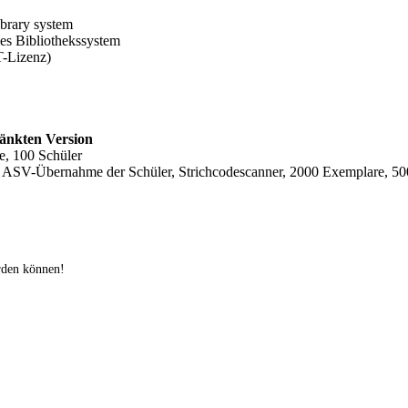
ibrary system
ies Bibliothekssystem
T-Lizenz)
hränkten Version
e, 100 Schüler
t, ASV-Übernahme der Schüler, Strichcodescanner, 2000 Exemplare, 50
rden können!