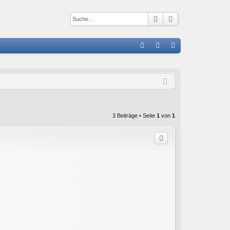
Suche
Erweiterte Suc
S
FA
n
eg
Q
m
ist
el
rie
de
re
3 Beiträge • Seite
1
von
1
n
n