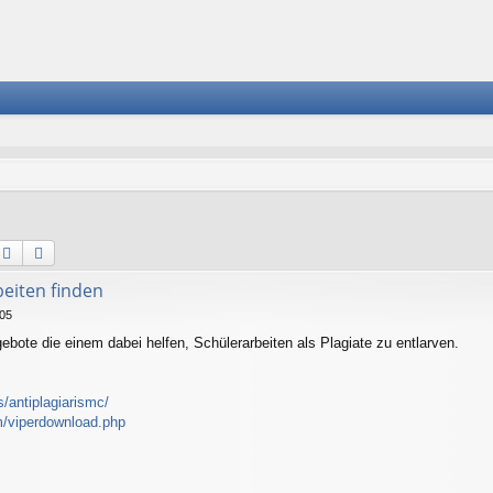
Suche
Erweiterte Suche
beiten finden
:05
ngebote die einem dabei helfen, Schülerarbeiten als Plagiate zu entlarven.
s/antiplagiarismc/
/viperdownload.php