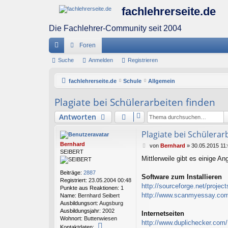
fachlehrerseite.de
Die Fachlehrer-Community seit 2004
Foren
ch
Suche
Anmelden
Registrieren
ne
fachlehrerseite.de
Schule
Allgemein
llz
Plagiate bei Schülerarbeiten finden
ug
Antworten
riff
Plagiate bei Schülerar
Bernhard
B
von
Bernhard
»
30.05.2015 11
SEIBERT
e
Mittlerweile gibt es einige A
i
t
Beiträge:
2887
r
Software zum Installieren
Registriert:
23.05.2004 00:48
a
http://sourceforge.net/project
Punkte aus Reaktionen:
1
g
http://www.scanmyessay.com
Name:
Bernhard Seibert
Ausbildungsort:
Augsburg
Ausbildungsjahr:
2002
Internetseiten
Wohnort:
Buttenwiesen
http://www.duplichecker.com/
K
Kontaktdaten: