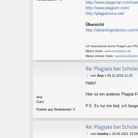
http://www.plagscan.com/se
o
http://www.plagium.com/
n
t
http://plagiarisma.net/
a
k
Übersicht
t
http://elearningindustry.com/t
d
a
t
e
Ich beantworte keine Fragen per PN
n
Meine Seite:
www.herrseibert.de
v
Meine private Seite:
www.baumlaube
o
n
Re: Plagiate bei Schül
B
e
B
von
Ana
»
09.11.2016 11:33
r
e
n
Hallo!
i
h
t
a
r
Hier ist ein anderes Plagiat-F
r
Ana
a
d
Gast
g
P.S. Es tur mir leid, ich fan
Punkte aus Reaktionen:
0
Re: Plagiate bei Schül
B
von
rsneha
»
16.06.2021 13:29
e