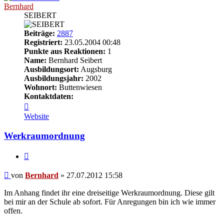
Bernhard
SEIBERT
Beiträge:
2887
Registriert:
23.05.2004 00:48
Punkte aus Reaktionen:
1
Name:
Bernhard Seibert
Ausbildungsort:
Augsburg
Ausbildungsjahr:
2002
Wohnort:
Buttenwiesen
Kontaktdaten:
Kontaktdaten
von
Website
Bernhard
Werkraumordnung
Zitieren
Beitrag
von
Bernhard
»
27.07.2012 15:58
Im Anhang findet ihr eine dreiseitige Werkraumordnung. Diese gilt
bei mir an der Schule ab sofort. Für Anregungen bin ich wie immer
offen.