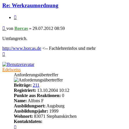
Re: Werkraumordnung
Zitieren
Beitrag
von
Borcas
»
29.07.2012 08:59
Umfangreich.
http://www.borcas.de
<-- Fachlehrerinfos und mehr
Nach
oben
Edelweiss
Anforderungsübertreffer
Beiträge:
211
Registriert:
13.10.2004 10:12
Punkte aus Reaktionen:
0
Name:
Alfons F
Ausbildungsort:
Augsburg
Ausbildungsjahr:
1999
Wohnort:
83071 Stephanskirchen
Kontaktdaten:
Kontaktdaten