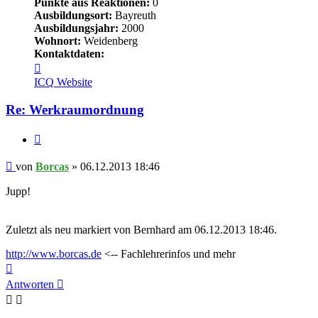
Punkte aus Reaktionen:
0
Ausbildungsort:
Bayreuth
Ausbildungsjahr:
2000
Wohnort:
Weidenberg
Kontaktdaten:
Kontaktdaten
von
ICQ
Website
Borcas
Re: Werkraumordnung
Zitieren
Beitrag
von
Borcas
»
06.12.2013 18:46
Jupp!
Zuletzt als neu markiert von Bernhard am 06.12.2013 18:46.
http://www.borcas.de
<-- Fachlehrerinfos und mehr
Nach
oben
Antworten