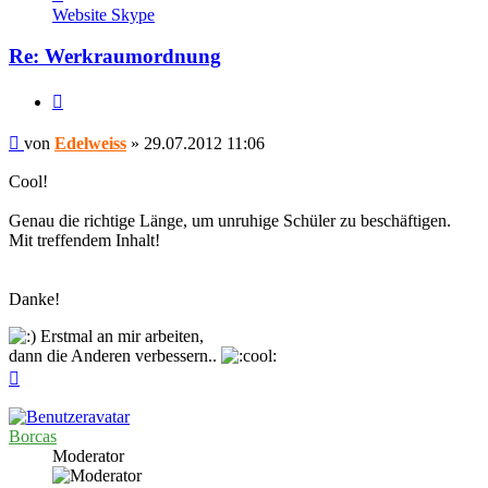
von
Website
Skype
Edelweiss
Re: Werkraumordnung
Zitieren
Beitrag
von
Edelweiss
»
29.07.2012 11:06
Cool!
Genau die richtige Länge, um unruhige Schüler zu beschäftigen.
Mit treffendem Inhalt!
Danke!
Erstmal an mir arbeiten,
dann die Anderen verbessern..
Nach
oben
Borcas
Moderator