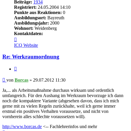
Beiträge:
1934
Registriert:
24.05.2004 14:10
Punkte aus Reaktionen:
0
Ausbildungsort:
Bayreuth
Ausbildungsjahr:
2000
Wohnort:
Weidenberg
Kontaktdaten:
Kontaktdaten
von
ICQ
Website
Borcas
Re: Werkraumordnung
Zitieren
Beitrag
von
Borcas
»
29.07.2012 11:30
Ja,... als Arbeitsmaßnahme durchaus wirksam und ordentlich
umfangreich. Für den Aushang im Werkraum bevorzuge ich dann
noch die kompaktere Variante (abgesehen davon, dass ich mich
gerne mit zu vielen Regeln zurückhalte, weil ich gerne immer
erstmal ein positives Verhalten voraussetze, und nicht von
vornherein alles schlechte voraussetzen will).
http://www.borcas.de
<-- Fachlehrerinfos und mehr