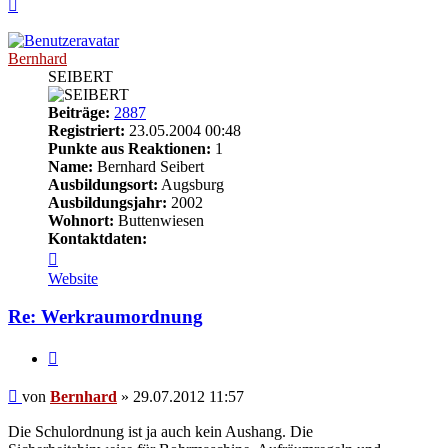
Nach
oben
Bernhard
SEIBERT
Beiträge:
2887
Registriert:
23.05.2004 00:48
Punkte aus Reaktionen:
1
Name:
Bernhard Seibert
Ausbildungsort:
Augsburg
Ausbildungsjahr:
2002
Wohnort:
Buttenwiesen
Kontaktdaten:
Kontaktdaten
von
Website
Bernhard
Re: Werkraumordnung
Zitieren
Beitrag
von
Bernhard
»
29.07.2012 11:57
Die Schulordnung ist ja auch kein Aushang. Die