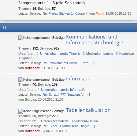
Jahrgangsstufe 1 - 6 (alle Schularten)
Themen
:
16
,
Beiträge
:
57
Letzter Beitrag:
Re: Freies Sticken 1. Klasse
von
Moni
, 18.06.2015 16:38
IT
Kommunikations- und
Informationstechnologie
Themen
:
192
,
Beiträge
:
912
Unterforen:
Unterrichtsmaterial Theorie
,
Medienkompetenz
,
Komplexe
Aufgaben
Letzter Beitrag:
Re: Probleme mit Word!!! Form…
von
Bernhard
, 31.10.2024 10:11
Informatik
Themen
:
40
,
Beiträge
:
169
Unterforum:
Unterrichtsmaterial Informatik
Letzter Beitrag:
Re: Scratch??? Notationsform
von
Borcas
, 23.04.2023 21:03
Tabellenkalkulation
Themen
:
50
,
Beiträge
:
220
Unterforum:
Unterrichtsmaterial Tabellenkalkulation
Letzter Beitrag:
Re: Excel - Dynamische Diagra…
von
Bernhard
, 04.06.2025 09:07