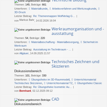
Themen
:
145
,
Beiträge
:
661
Unterforen:
Materialkunde
,
Arbeitsverfahren und Werkzeugkunde
,
3D-Druck
Letzter Beitrag:
Re: Themenmappen WolfVerlag G…
Markus Bahr
von
, 14.02.2026 16:04
Werkraumorganisation und -
ausstattung
Themen
:
54
,
Beiträge
:
220
Unterforen:
Materialbeschaffung - Materialbesorgung
,
Sicherheit im
Werkraum
Letzter Beitrag:
Ausstattung im Technikraum - …
von
Allgäuer
, 14.09.2025 21:57
Technisches Zeichnen und
Skizzieren
Diskussionsbereich
Themen
:
101
,
Beiträge
:
330
Unterforen:
Übungstheke im 3D-Raummodell
,
Unterrichtsmaterial
Technisches Skizzieren
,
Unterrichtsmaterial TZ
,
Übungstheke Classic
Letzter Beitrag:
Re: Übungstheke Isometrie: Au…
von
Bernhard
, 02.12.2025 09:12
CAD
Diskussionsbereich