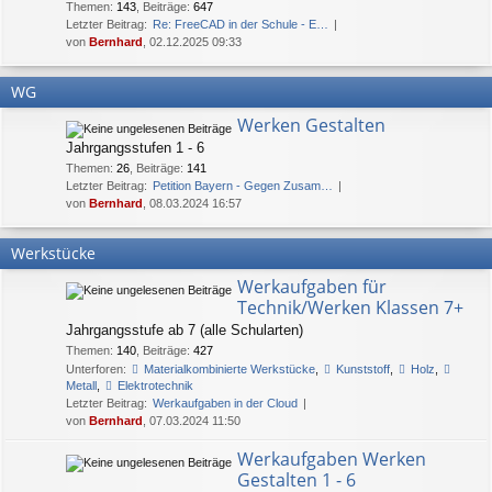
Themen
:
143
,
Beiträge
:
647
Letzter Beitrag:
Re: FreeCAD in der Schule - E…
von
Bernhard
, 02.12.2025 09:33
WG
Werken Gestalten
Jahrgangsstufen 1 - 6
Themen
:
26
,
Beiträge
:
141
Letzter Beitrag:
Petition Bayern - Gegen Zusam…
von
Bernhard
, 08.03.2024 16:57
Werkstücke
Werkaufgaben für
Technik/Werken Klassen 7+
Jahrgangsstufe ab 7 (alle Schularten)
Themen
:
140
,
Beiträge
:
427
Unterforen:
Materialkombinierte Werkstücke
,
Kunststoff
,
Holz
,
Metall
,
Elektrotechnik
Letzter Beitrag:
Werkaufgaben in der Cloud
von
Bernhard
, 07.03.2024 11:50
Werkaufgaben Werken
Gestalten 1 - 6