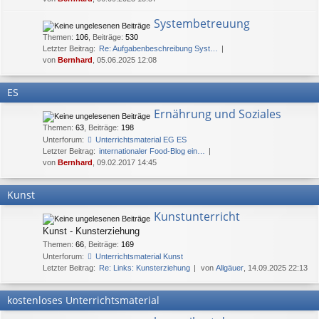
Systembetreuung
Themen
:
106
,
Beiträge
:
530
Letzter Beitrag:
Re: Aufgabenbeschreibung Syst…
von
Bernhard
, 05.06.2025 12:08
ES
Ernährung und Soziales
Themen
:
63
,
Beiträge
:
198
Unterforum:
Unterrichtsmaterial EG ES
Letzter Beitrag:
internationaler Food-Blog ein…
von
Bernhard
, 09.02.2017 14:45
Kunst
Kunstunterricht
Kunst - Kunsterziehung
Themen
:
66
,
Beiträge
:
169
Unterforum:
Unterrichtsmaterial Kunst
Letzter Beitrag:
Re: Links: Kunsterziehung
von
Allgäuer
, 14.09.2025 22:13
kostenloses Unterrichtsmaterial