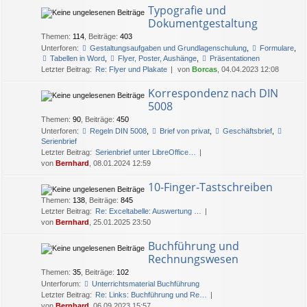
Typografie und
Dokumentgestaltung
Themen
:
114
,
Beiträge
:
403
Unterforen:
Gestaltungsaufgaben und Grundlagenschulung
,
Formulare
,
Tabellen in Word
,
Flyer, Poster, Aushänge
,
Präsentationen
Letzter Beitrag:
Re: Flyer und Plakate
von
Borcas
, 04.04.2023 12:08
Korrespondenz nach DIN
5008
Themen
:
90
,
Beiträge
:
450
Unterforen:
Regeln DIN 5008
,
Brief von privat
,
Geschäftsbrief
,
Serienbrief
Letzter Beitrag:
Serienbrief unter LibreOffice…
von
Bernhard
, 08.01.2024 12:59
10-Finger-Tastschreiben
Themen
:
138
,
Beiträge
:
845
Letzter Beitrag:
Re: Exceltabelle: Auswertung …
von
Bernhard
, 25.01.2025 23:50
Buchführung und
Rechnungswesen
Themen
:
35
,
Beiträge
:
102
Unterforum:
Unterrichtsmaterial Buchführung
Letzter Beitrag:
Re: Links: Buchführung und Re…
von
Bernhard
, 06.09.2023 15:57