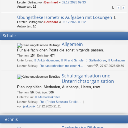
Letzter Beitrag von
Bernhard
«
02.12.2025 09:33
Antworten:
19
1
2
Übungstheke Isometrie: Aufgaben mit Lösungen
Letzter Beitrag von
Bernhard
«
02.12.2025 09:12
Antworten:
10
Schule
Allgemein
Für alle fachlichen Posts die sonst nirgends passen.
Themen
:
154
,
Beiträge
:
674
Unterforen:
Ankündigungen
,
KI und Schule
,
Stellenbörse
,
Umfragen
Agil
Letzter Beitrag:
Re: tastschreiben mit einer H…
von
, 27.07.2026 09:30
Schulorganisation und
Unterrichtsorganisation
Planungshilfen, Methoden, Aushänge, Listen, usw.
Themen
:
56
,
Beiträge
:
306
Unterforum:
Methodenkoffer
Letzter Beitrag:
Re: (Freie) Software für die …
von
jzakotnik
, 17.12.2025 21:11
Technik
Technische Bildung