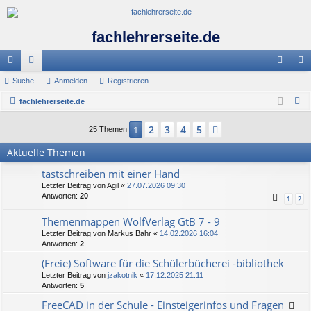
fachlehrerseite.de
ch
Suche
or
Anmelden
Registrieren
n
eg
S
ne
fachlehrerseite.de
en
m
ist
u
llz
el
rie
2
3
4
5
1
Nächste
25 Themen
c
ug
de
re
h
Aktuelle Themen
e
riff
n
n
tastschreiben mit einer Hand
Letzter Beitrag von
Agil
«
27.07.2026 09:30
Antworten:
20
1
2
Themenmappen WolfVerlag GtB 7 - 9
Letzter Beitrag von
Markus Bahr
«
14.02.2026 16:04
Antworten:
2
(Freie) Software für die Schülerbücherei -bibliothek
Letzter Beitrag von
jzakotnik
«
17.12.2025 21:11
Antworten:
5
FreeCAD in der Schule - Einsteigerinfos und Fragen